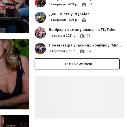
17 вересня 2021 р.
39
День міста у РЦ Taler
11 вересня 2021 р.
91
Вечірка у самому розпалі в ТЦ Taler
4 вересня 2021 р.
79
Презентація учасниць конкурсу "Міс Слов'янськ 2021"
3 вересня 2021 р.
126
Ще в цьому місці