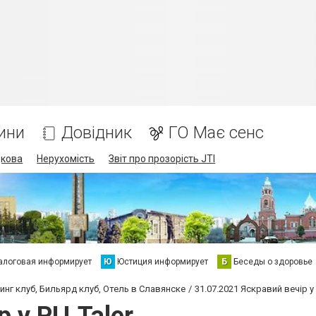
ини
Довідник
ГО Має сенс
дкова
Нерухомість
Звіт про прозорість JTI
алоговая информирует
Ю
Юстиция информирует
Б
Беседы о здоровье
инг клуб, Бильярд клуб, Отель в Славянске
31.07.2021 Яскравий вечір у 