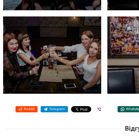
Reddit
Telegram
Viber
WhatsA
Відг