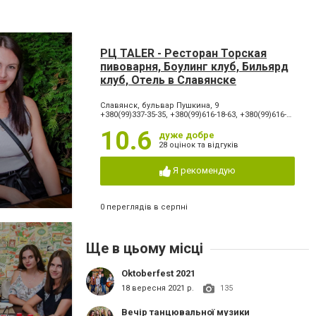
РЦ TALER - Ресторан Торская
пивоварня, Боулинг клуб, Бильярд
клуб, Отель в Славянске
Славянск, бульвар Пушкина, 9
+380(99)337-35-35, +380(99)616-18-63, +380(99)616-18-66, +380(99)334-42-42, +380(66)065-60-90
10.6
дуже добре
28 оцінок та відгуків
Я рекомендую
0 переглядів в серпні
Ще в цьому місці
Oktoberfest 2021
18 вересня 2021 р.
135
Вечір танцювальної музики