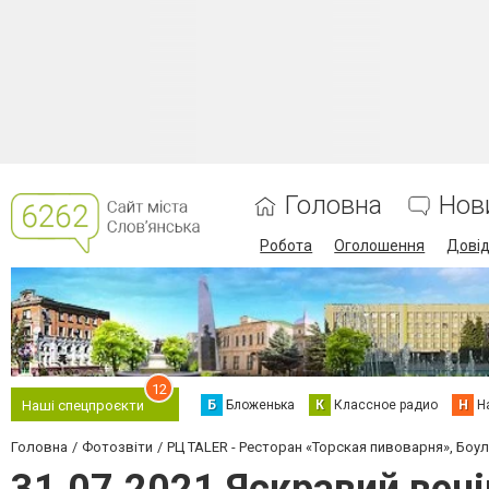
Головна
Нов
Робота
Оголошення
Дові
12
Б
Бложенька
К
Классное радио
Н
Н
Наші спецпроєкти
Головна
Фотозвіти
РЦ TALER - Ресторан «Торская пивоварня», Боул