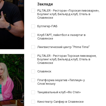
Заклади
РЦ TALER - Ресторан «Торская пивоварня»,
Боулинг клуб, Бильярд клуб, Отель в
Славянске
Бутлегер-ПАБ
Клуб ГАРТ, пейнтбол и лазертаг в
Славянске
Лингвистический центр "Prime Time"
РЦ TALER - Ресторан Торская пивоварня,
Боулинг клуб, Бильярд клуб, Отель в
Славянске
Славянск
Платформа ініціатив «Теплиця» у
Слов'янську
Танцевальный клуб «Фо Степ»
Кинотеатр Сапфир в Славянске