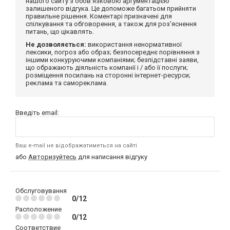
нашого сайту з обов'язковою аргументацією
залишеного відгука. Це допоможе багатьом прийняти
правильне рішення. Коментарі призначені для
спілкування та обговорення, а також для роз'яснення
питань, що цікавлять.
Не дозволяється:
використання ненормативної
лексики, погроз або образ; безпосереднє порівняння з
іншими конкуруючими компаніями; безпідставні заяви,
що ображають діяльність компанії і / або її послуги;
розміщення посилань на сторонні інтернет-ресурси;
реклама та самореклама.
Введіть email:
Ваш e-mail не відображатиметься на сайті
або
Авторизуйтесь
для написання відгуку
Обслуговування
0/12
Расположение
0/12
Соответствие