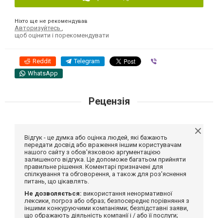
Ніхто ще не рекомендував
Авторизуйтесь
,
щоб оцінити і порекомендувати
Reddit
Telegram
Viber
WhatsApp
Рецензія
Відгук - це думка або оцінка людей, які бажають
передати досвід або враження іншим користувачам
нашого сайту з обов'язковою аргументацією
залишеного відгука. Це допоможе багатьом прийняти
правильне рішення. Коментарі призначені для
спілкування та обговорення, а також для роз'яснення
питань, що цікавлять.
Не дозволяється:
використання ненормативної
лексики, погроз або образ; безпосереднє порівняння з
іншими конкуруючими компаніями; безпідставні заяви,
що ображають діяльність компанії і / або її послуги;