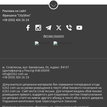
Реклама на сайті
Франшиза "CitySites"
+38 (050) 426 26 24
Автори проєкту
м. Слов’янськ, вул. Банківська, 56, індекс: 84107
Ідентифікатор у Реєстрі R40-05099
info@6262.com.ua
+38 (050) 426 26 24
Допускається цитування матеріалів без отримання попередньої згоди
6262.com.ua за умови розміщення в тексті обов'язкового посилання на
6262.com.ua - Сайт міста Слов'янська. Для інтернет-видань обов'язкове
розміщення прямого, відкритого для пошукових систем гіперпосилання
на цитовані статті не нижче другого абзацу в тексті або в якості джерела.
Порушення виняткових прав переслідується Законом.
Матеріали з плашками «Реклама» чи «Спонсорований контент»