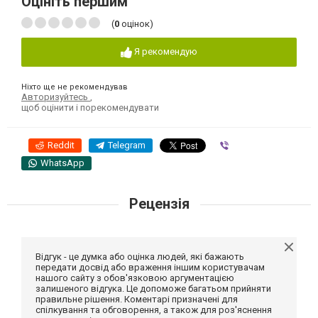
Оцініть першим
(
0
оцінок)
Я рекомендую
Ніхто ще не рекомендував
Авторизуйтесь
,
щоб оцінити і порекомендувати
Reddit
Telegram
Viber
WhatsApp
Рецензія
Відгук - це думка або оцінка людей, які бажають
передати досвід або враження іншим користувачам
нашого сайту з обов'язковою аргументацією
залишеного відгука. Це допоможе багатьом прийняти
правильне рішення. Коментарі призначені для
спілкування та обговорення, а також для роз'яснення