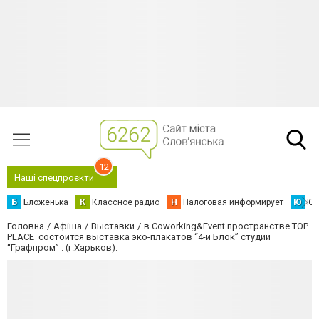
12
Наші спецпроєкти
Б
Бложенька
К
Классное радио
Н
Налоговая информирует
Ю
Юс
Головна
Афіша
Выставки
в Coworking&Event пространстве TOP
PLACE состоится выставка эко-плакатов “4-й Блок” студии
“Графпром” . (г.Харьков).