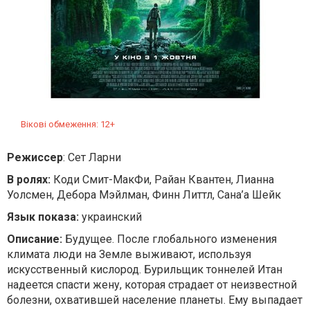
Вікові обмеження: 12+
Режиссер
: Сет Ларни
В ролях:
Коди Смит-МакФи, Райан Квантен, Лианна
Уолсмен, Дебора Мэйлман, Финн Литтл, Сана’а Шейк
Язык показа:
украинский
Описание:
Будущее. После глобального изменения
климата люди на Земле выживают, используя
искусственный кислород. Бурильщик тоннелей Итан
надеется спасти жену, которая страдает от неизвестной
болезни, охватившей население планеты. Ему выпадает