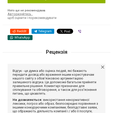
Ніхто ще не рекомендував
Авторизуйтесь
,
щоб оцінити і порекомендувати
Reddit
Telegram
Viber
WhatsApp
Рецензія
Відгук - це думка або оцінка людей, які бажають
передати досвід або враження іншим користувачам
нашого сайту з обов'язковою аргументацією
залишеного відгука. Це допоможе багатьом прийняти
правильне рішення. Коментарі призначені для
спілкування та обговорення, а також для роз'яснення
питань, що цікавлять.
Не дозволяється:
використання ненормативної
лексики, погроз або образ; безпосереднє порівняння з
іншими конкуруючими компаніями; безпідставні заяви,
що ображають діяльність компанії і / або її послуги;