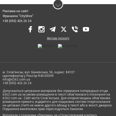
Реклама на сайті
Франшиза "CitySites"
+38 (050) 426 26 24
Автори проєкту
м. Слов’янськ, вул. Банківська, 56, індекс: 84107
Ідентифікатор у Реєстрі R40-05099
info@6262.com.ua
+38 (050) 426 26 24
Допускається цитування матеріалів без отримання попередньої згоди
6262.com.ua за умови розміщення в тексті обов'язкового посилання на
6262.com.ua - Сайт міста Слов'янська. Для інтернет-видань обов'язкове
розміщення прямого, відкритого для пошукових систем гіперпосилання
на цитовані статті не нижче другого абзацу в тексті або в якості джерела.
Порушення виняткових прав переслідується Законом.
Матеріали з плашками «Реклама» чи «Спонсорований контент»