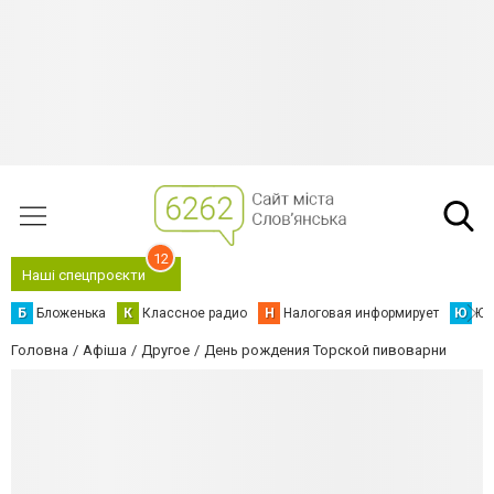
12
Наші спецпроєкти
Б
Бложенька
К
Классное радио
Н
Налоговая информирует
Ю
Юс
Головна
Афіша
Другое
День рождения Торской пивоварни