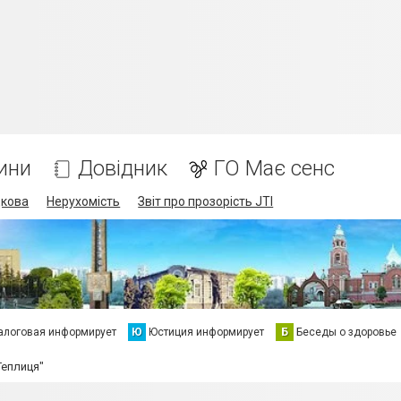
ини
Довідник
ГО Має сенс
дкова
Нерухомість
Звіт про прозорість JTI
алоговая информирует
Ю
Юстиция информирует
Б
Беседы о здоровье
Теплиця"