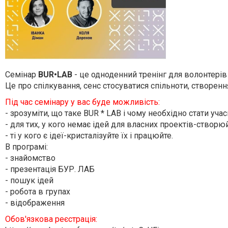
Семінар
BUR•LAB
- це одноденний тренінг для волонтерів
Це про спілкування, сенс стосуватися спільноти, створенн
Під час семінару у вас буде можливість:
- зрозуміти, що таке BUR * LAB і чому необхідно стати уча
- для тих, у кого немає ідей для власних проектів-створюй
- ті у кого є ідеї-кристалізуйте їх і працюйте.
В програмі:
- знайомство
- презентація БУР. ЛАБ
- пошук ідей
- робота в групах
- відображення
Обов'язкова реєстрація: