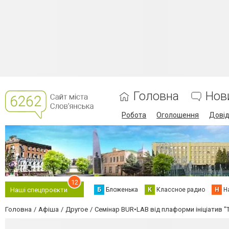
Головна
Нов
Робота
Оголошення
Дові
12
Б
Бложенька
К
Классное радио
Н
Н
Наші спецпроєкти
Головна
Афіша
Другое
Семінар BUR•LAB від плаформи ініціатив "