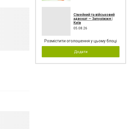
Сімейний та військовий
адвокат — Запоріжжя |
Київ
05.08.26
Розмістити оголошення у цьому блоці
Додати