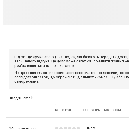
Відгук - це думка або оцінка людей, які бажають передати дос
залишеного відгука. Це допоможе багатьом прийняти правильне 
роз'яснення питань, що цікавлять.
Не дозволяється:
використання ненормативної лексики, погро
безпідставні заяви, що ображають діяльність компанії і / або її
самореклама.
Введіть email:
Ваш e-mail не відображатиметься на сайті
Обслуговування
0/12