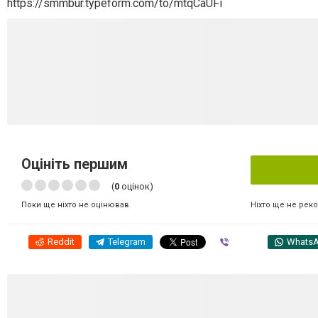
https://smmbur.typeform.com/to/mtqCaUFi
Оцініть першим
(
0
оцінок)
Ніхто ще не рек
Поки ще ніхто не оцінював
Reddit
Telegram
Viber
Whats