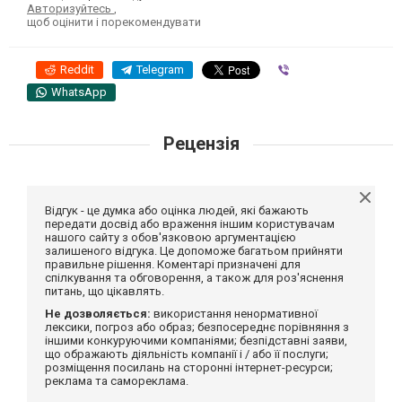
Авторизуйтесь
,
щоб оцінити і порекомендувати
Reddit
Telegram
Viber
WhatsApp
Рецензія
Відгук - це думка або оцінка людей, які бажають
передати досвід або враження іншим користувачам
нашого сайту з обов'язковою аргументацією
залишеного відгука. Це допоможе багатьом прийняти
правильне рішення. Коментарі призначені для
спілкування та обговорення, а також для роз'яснення
питань, що цікавлять.
Не дозволяється:
використання ненормативної
лексики, погроз або образ; безпосереднє порівняння з
іншими конкуруючими компаніями; безпідставні заяви,
що ображають діяльність компанії і / або її послуги;
розміщення посилань на сторонні інтернет-ресурси;
реклама та самореклама.