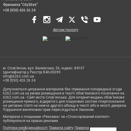
Франшиза "CitySites"
+38 (050) 426 26 24
Автори проєкту
м. Слов’янськ, вул. Банківська, 56, індекс: 84107
Ідентифікатор у Реєстрі R40-05099
info@6262.com.ua
+38 (050) 426 26 24
Допускається цитування матеріалів без отримання попередньої згоди
6262.com.ua за умови розміщення в тексті обов'язкового посилання на
6262.com.ua - Сайт міста Слов'янська. Для інтернет-видань обов'язкове
розміщення прямого, відкритого для пошукових систем гіперпосилання
на цитовані статті не нижче другого абзацу в тексті або в якості джерела.
Порушення виняткових прав переслідується Законом.
Матеріали з плашками «Реклама» чи «Спонсорований контент»
публікуються на правах реклами.
Політика конфіденційності
Правила сайту
Правила