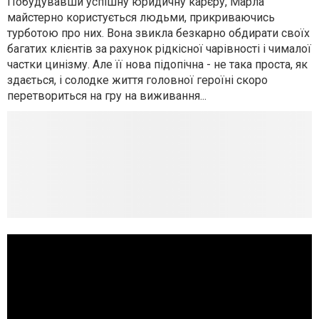
Побудувавши успішну юридичну карєру, Марла
майстерно користується людьми, прикриваючись
турботою про них. Вона звикла безкарно обдирати своїх
багатих клієнтів за рахунок рідкісної чарівності і чималої
частки цинізму. Але її нова підопічна - не така проста, як
здається, і солодке життя головної героїні скоро
перетвориться на гру на виживання...