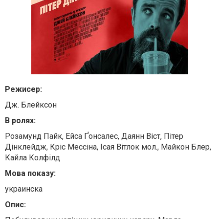
Режисер:
Дж. Блейксон
В ролях:
Розамунд Пайк, Ейса Ґонсалес, Даянн Віст, Пітер
Дінклейдж, Кріс Мессіна, Ісая Вітлок мол., Майкон Блер,
Кайла Колфілд
Мова показу:
украинска
Опис: