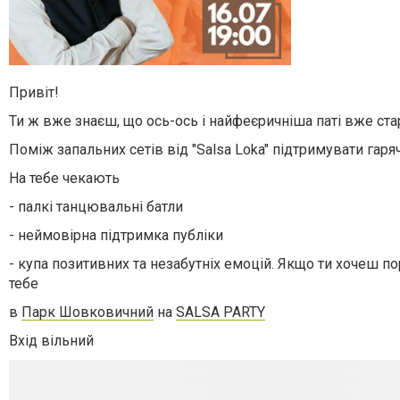
Привіт!
Ти ж вже знаєш, що ось-ось і найфеєричніша паті вже ста
Поміж запальних сетів від "Salsa Loka" підтримувати гар
На тебе чекають
- палкі танцювальні батли
- неймовірна підтримка публіки
- купа позитивних та незабутніх емоцій.
Якщо ти хочеш по
тебе
в
Парк Шовковичний
на
SALSA PARTY
Вхід вільний