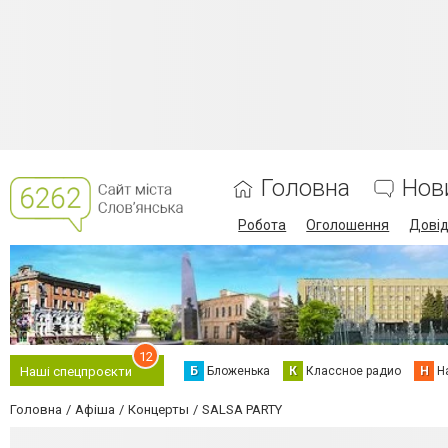
Головна
Нов
Робота
Оголошення
Дові
12
Б
Бложенька
К
Классное радио
Н
Н
Наші спецпроєкти
Головна
Афіша
Концерты
SALSA PARTY