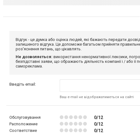
Відгук - це думка або оцінка людей, які бажають передати дос
залишеного відгука. Це допоможе багатьом прийняти правильне 
роз'яснення питань, що цікавлять.
Не дозволяється:
використання ненормативної лексики, погро
безпідставні заяви, що ображають діяльність компанії і / або її
самореклама.
Введіть email:
Ваш e-mail не відображатиметься на сайті
Обслуговування
0/12
Расположение
0/12
Соответствие
0/12