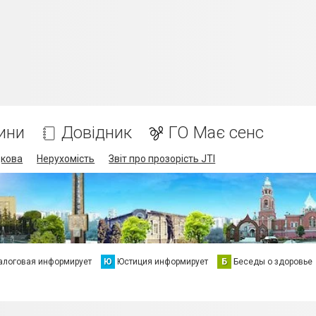
ини
Довідник
ГО Має сенс
дкова
Нерухомість
Звіт про прозорість JTI
алоговая информирует
Ю
Юстиция информирует
Б
Беседы о здоровье