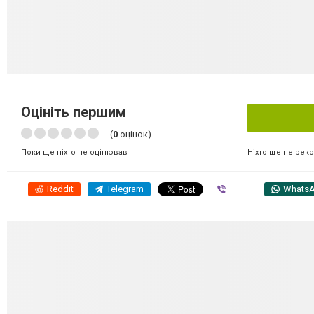
Оцініть першим
(
0
оцінок)
Ніхто ще не рек
Поки ще ніхто не оцінював
Reddit
Telegram
Viber
Whats