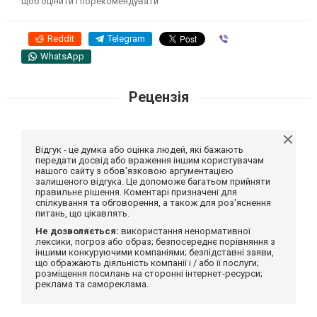
щоб оцінити і порекомендувати
Reddit
Telegram
Viber
WhatsApp
Рецензія
Відгук - це думка або оцінка людей, які бажають
передати досвід або враження іншим користувачам
нашого сайту з обов'язковою аргументацією
залишеного відгука. Це допоможе багатьом прийняти
правильне рішення. Коментарі призначені для
спілкування та обговорення, а також для роз'яснення
питань, що цікавлять.
Не дозволяється:
використання ненормативної
лексики, погроз або образ; безпосереднє порівняння з
іншими конкуруючими компаніями; безпідставні заяви,
що ображають діяльність компанії і / або її послуги;
розміщення посилань на сторонні інтернет-ресурси;
реклама та самореклама.