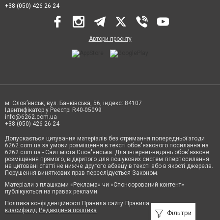
+38 (050) 426 26 24
Автори проєкту
м. Слов’янськ, вул. Банківська, 56, індекс: 84107
Ідентифікатор у Реєстрі R40-05099
info@6262.com.ua
+38 (050) 426 26 24
Допускається цитування матеріалів без отримання попередньої згоди
6262.com.ua за умови розміщення в тексті обов'язкового посилання на
6262.com.ua - Сайт міста Слов'янська. Для інтернет-видань обов'язкове
розміщення прямого, відкритого для пошукових систем гіперпосилання
на цитовані статті не нижче другого абзацу в тексті або в якості джерела.
Порушення виняткових прав переслідується Законом.
Матеріали з плашками «Реклама» чи «Спонсорований контент»
публікуються на правах реклами.
Політика конфіденційності
Правила сайту
Правила
класифайд
Редакційна політика
Фільтри