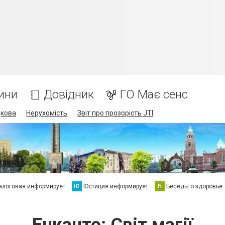
ини
Довідник
ГО Має сенс
дкова
Нерухомість
Звіт про прозорість JTI
алоговая информирует
Ю
Юстиция информирует
Б
Беседы о здоровье