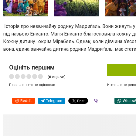
Історія про незвичайну родину Мадриґаль. Вони живуть у
під назвою Енканто. Магія Енканто благословила кожну ди
Кожну дитину…окрім Мірабель. Однак, коли дівчина з’ясов
вона, єдина звичайна дитина родини Мадриґаль, має стати
Оцініть першим
(
0
оцінок)
Ніхто ще не рек
Поки ще ніхто не оцінював
Reddit
Telegram
Viber
Whats