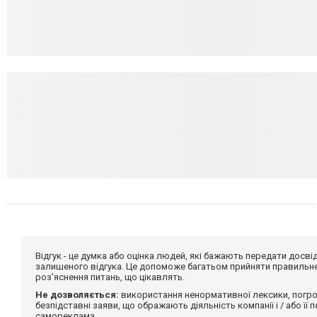
Відгук - це думка або оцінка людей, які бажають передати дос
залишеного відгука. Це допоможе багатьом прийняти правильне 
роз'яснення питань, що цікавлять.
Не дозволяється:
використання ненормативної лексики, погро
безпідставні заяви, що ображають діяльність компанії і / або її
самореклама.