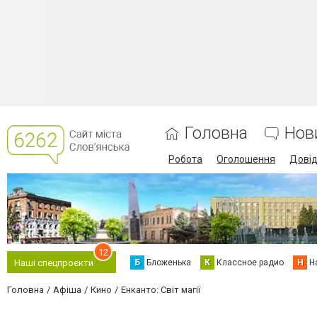
Головна
Нов
Робота
Оголошення
Дові
12
Б
Бложенька
К
Классное радио
Н
Н
Наші спецпроєкти
Головна
Афіша
Кино
Енканто: Світ магії