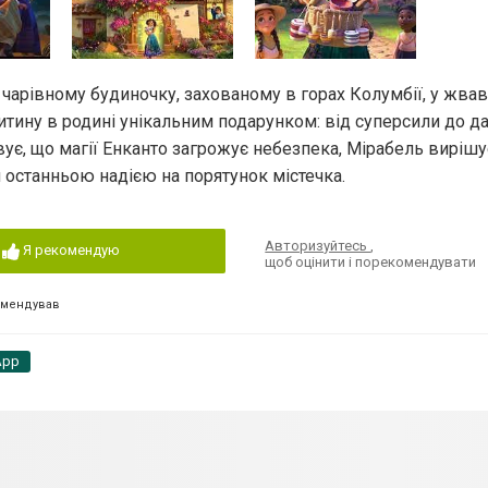
 чарівному будиночку, захованому в горах Колумбії, у жва
тину в родині унікальним подарунком: від суперсили до да
ує, що магії Енканто загрожує небезпека, Мірабель вирішу
 останньою надією на порятунок містечка.
Авторизуйтесь
,
Я рекомендую
щоб оцінити і порекомендувати
омендував
App