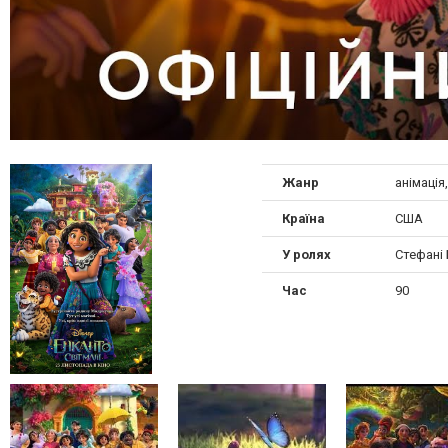
Жанр
анімація
Країна
США
У ролях
Стефані 
Час
90