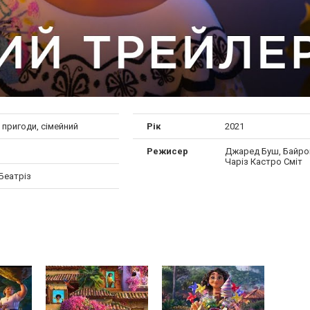
, пригоди, сімейний
Рік
2021
Режисер
Джаред Буш, Байро
Чаріз Кастро Сміт
Беатріз