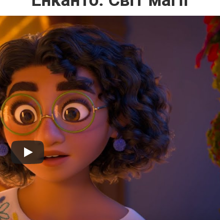
Енканто: Світ магії