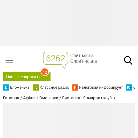
12
Наші спецпроєкти
Б
Бложенька
К
Классное радио
Н
Налоговая информирует
Ю
Юс
Головна
Афіша
Выставки
Виставка - Ярмарок голубів