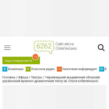
12
Наші спецпроєкти
Б
Бложенька
К
Классное радио
Н
Налоговая информирует
Ю
Юс
Головна
Афіша
Театры
Чернівецький академічний обласний
український музично-драматичний театр ім. Ольги кобилянської