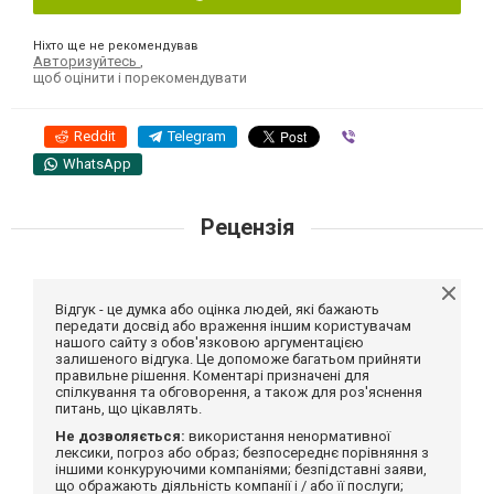
Ніхто ще не рекомендував
Авторизуйтесь
,
щоб оцінити і порекомендувати
Reddit
Telegram
Viber
WhatsApp
Рецензія
Відгук - це думка або оцінка людей, які бажають
передати досвід або враження іншим користувачам
нашого сайту з обов'язковою аргументацією
залишеного відгука. Це допоможе багатьом прийняти
правильне рішення. Коментарі призначені для
спілкування та обговорення, а також для роз'яснення
питань, що цікавлять.
Не дозволяється:
використання ненормативної
лексики, погроз або образ; безпосереднє порівняння з
іншими конкуруючими компаніями; безпідставні заяви,
що ображають діяльність компанії і / або її послуги;