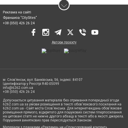
Реклама на сайті
Франшиза "CitySites"
+38 (050) 426 26 24
Автори проєкту
м. Слов’янськ, вул. Банківська, 56, індекс: 84107
Ідентифікатор у Реєстрі R40-05099
info@6262.com.ua
+38 (050) 426 26 24
Допускається цитування матеріалів без отримання попередньої згоди
6262.com.ua за умови розміщення в тексті обов'язкового посилання на
6262.com.ua - Сайт міста Слов'янська. Для інтернет-видань обов'язкове
розміщення прямого, відкритого для пошукових систем гіперпосилання
на цитовані статті не нижче другого абзацу в тексті або в якості джерела.
Порушення виняткових прав переслідується Законом.
Матеріали з плашками «Реклама» чи «Спонсорований контент»