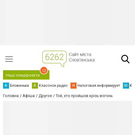
12
Наші спецпроєкти
Б
Бложенька
К
Классное радио
Н
Налоговая информирует
Ю
Юс
Головна
Афіша
Другое
Той, хто пройшов крізь вогонь