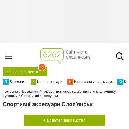
12
Наші спецпроєкти
Б
Бложенька
К
Классное радио
Н
Налоговая информирует
Ю
Юс
Головна
Довідник
Товари для спорту, активного відпочинку,
туризму
Спортивні аксесуари
Спортивні аксесуари Слов'янськ
+ Додати підприємство