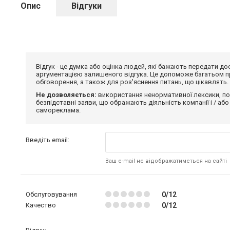
Опис
Відгуки
Відгук - це думка або оцінка людей, які бажають передати 
аргументацією залишеного відгука. Це допоможе багатьом пр
обговорення, а також для роз'яснення питань, що цікавлять.
Не дозволяється:
використання ненормативної лексики, по
безпідставні заяви, що ображають діяльність компанії і / або
самореклама.
Введіть email:
Ваш e-mail не відображатиметься на сайті
Обслуговування
0/12
Качество
0/12