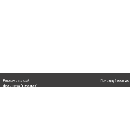
Приєднуйтесь до 
Реклама на сайті
Франшиза "CitySites"
+38 (050) 426 26 24
Автори проєкту
м. Слов’янськ, вул. Банківська, 56, індекс: 84107
Допускається цит
Ідентифікатор у Реєстрі R40-05099
тексті обов'язко
info@6262.com.ua
розміщення прямо
+38 (050) 426 26 24
абзацу в тексті 
Матеріали з плаш