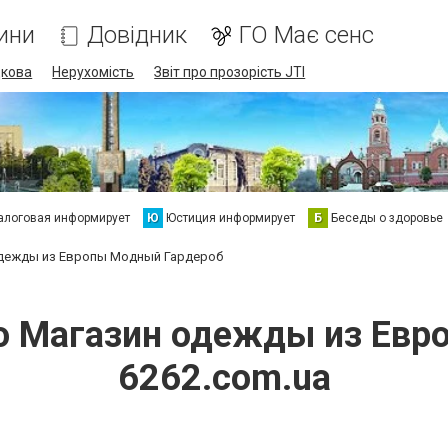
ини
Довідник
ГО Має сенс
дкова
Нерухомість
Звіт про прозорість JTI
алоговая информирует
Ю
Юстиция информирует
Б
Беседы о здоровье
дежды из Европы Модный Гардероб
ро Магазин одежды из Ев
6262.com.ua