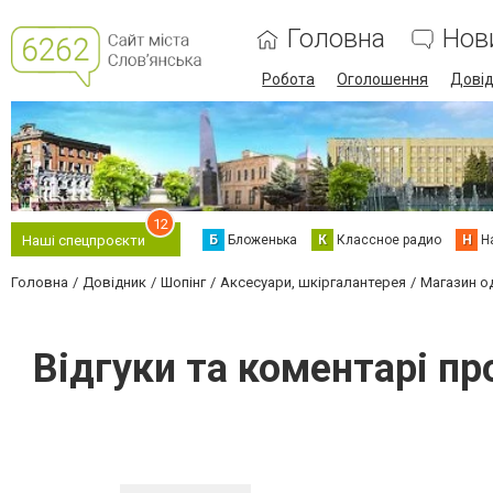
Головна
Нов
Робота
Оголошення
Дові
12
Б
Бложенька
К
Классное радио
Н
Н
Наші спецпроєкти
Головна
Довідник
Шопінг
Аксесуари, шкіргалантерея
Магазин о
Відгуки та коментарі п