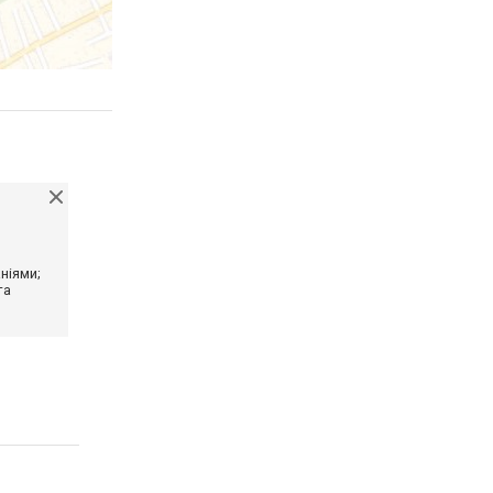
ніями;
та