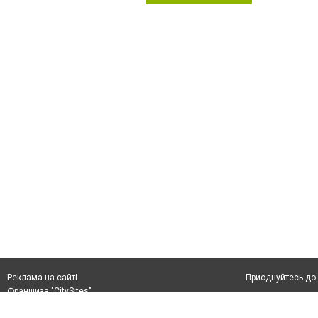
Приєднуйтесь до 
Реклама на сайті
Франшиза "CitySites"
+38 (050) 426 26 24
Автори проєкту