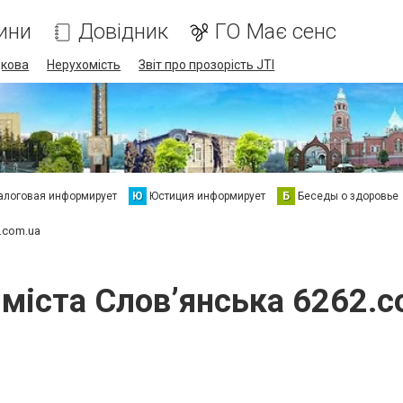
ини
Довідник
ГО Має сенс
дкова
Нерухомість
Звіт про прозорість JTI
алоговая информирует
Ю
Юстиция информирует
Б
Беседы о здоровье
.com.ua
 міста Слов’янська 6262.c