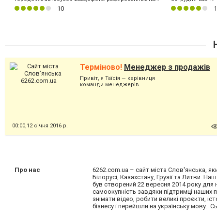
10
1
Н
Терміново!
Менеджер з продажів
Привіт, я Таїсія — керівниця
команди менеджерів
локального медіа
6262.com.ua у місті
Слов’янськ. Ми...
00:00,
12 січня 2016 р.
Про нас
6262.com.ua – сайт міста Слов'янська, яки
Білорусі, Казахстану, Грузії та Литви. На
був створений 22 вересня 2014 року для н
самоокупність завдяки підтримці наших п
знімати відео, робити великі проєкти, і
бізнесу і перейшли на українську мову. 