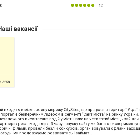
0
12
аші вакансії
3258
й входить в міжнародну мережу CitySites, що працює на території України,
ш портал є безперечним лідером в сегменті “Сайт міста” на ринку України
езалежного висвітлення подій у місті і вже на четвертий місяць вийшли
артнерів-рекламодавців. З часу запуску сайту ми багато експериментув
сторичні фільми, провели безліч конкурсів, організовували офлайн заход
Сьогодні ми продовжуємо розвиватись і займат...