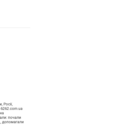
 Росії,
. 6262.com.ua
 на
али: почали
и, допомагали