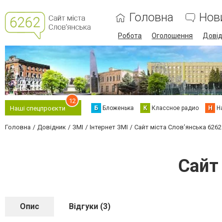
Головна
Нов
Робота
Оголошення
Дові
12
Б
Бложенька
К
Классное радио
Н
Н
Наші спецпроєкти
Головна
Довідник
ЗМІ
Інтернет ЗМІ
Сайт міста Слов’янська 6262
Сайт
Опис
Відгуки (3)