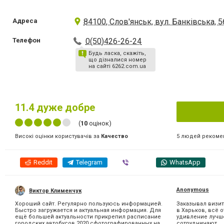
Адреса
84100, Слов'янськ, вул. Банківська, 5
Телефон
0(50)426-26-24
Будь ласка, скажіть,
що дізналися номер
на сайті 6262.com.ua
11.4
дуже добре
(
10
оцінок)
5 людей рекоме
Високі оцінки користувачів за
Качество
Reddit
Telegram
Viber
WhatsApp
Anonymous
Виктор Клименчук
Хороший сайт. Регулярно пользуюсь информацией.
Заказывал визит
Быстро загружается и актуальная информация. Для
в Харьков, всё 
ещё большей актуальности прикрепил расписание
удивление лучше
городских автобусов 2020,сфотографированных на...
сотрудничают...