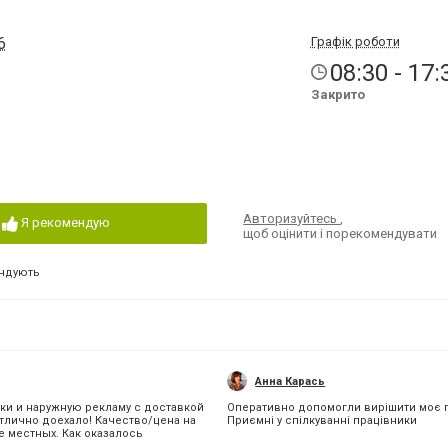
6
Графік роботи
08:30 - 17:
Закрито
Авторизуйтесь
,
Я рекомендую
щоб оцінити і порекомендувати
ндують
Aнна Карась
ки и наружную рекламу с доставкой
Оперативно допомогли вирішити моє 
отлично доехало! Качество/цена на
Приємні у спілкуванні працівники
 местных. Как оказалось