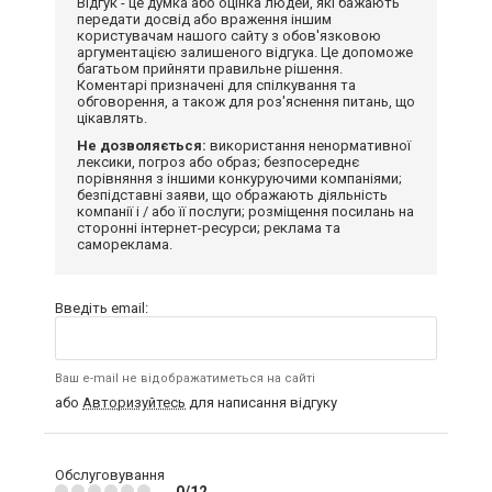
Відгук - це думка або оцінка людей, які бажають
передати досвід або враження іншим
користувачам нашого сайту з обов'язковою
аргументацією залишеного відгука. Це допоможе
багатьом прийняти правильне рішення.
Коментарі призначені для спілкування та
обговорення, а також для роз'яснення питань, що
цікавлять.
Не дозволяється:
використання ненормативної
лексики, погроз або образ; безпосереднє
порівняння з іншими конкуруючими компаніями;
безпідставні заяви, що ображають діяльність
компанії і / або її послуги; розміщення посилань на
сторонні інтернет-ресурси; реклама та
самореклама.
Введіть email:
Ваш e-mail не відображатиметься на сайті
або
Авторизуйтесь
для написання відгуку
Обслуговування