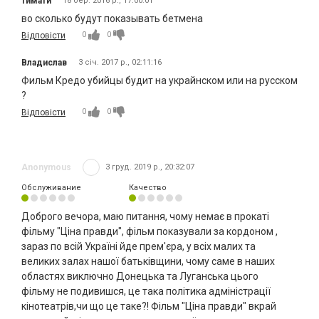
тимати
18 бер. 2016 р., 17:00:01
во сколько будут показывать бетмена
0
0
Відповісти
Владислав
3 січ. 2017 р., 02:11:16
Фильм Кредо убийцы будит на украйнском или на русском
?
0
0
Відповісти
Anonymous
3 груд. 2019 р., 20:32:07
Обслуживание
Качество
Доброго вечора, маю питання, чому немає в прокаті
фільму "Ціна правди", фільм показували за кордоном ,
зараз по всій Україні йде прем'єра, у всіх малих та
великих залах нашої батьківщини, чому саме в наших
областях виключно Донецька та Луганська цього
фільму не подивишся, це така політика адміністрації
кінотеатрів,чи що це таке?! Фільм "Ціна правди" вкрай