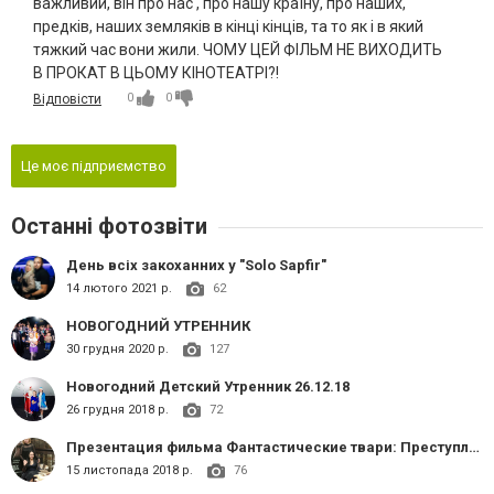
важливий, він про нас , про нашу країну, про наших,
предків, наших земляків в кінці кінців, та то як і в який
тяжкий час вони жили. ЧОМУ ЦЕЙ ФІЛЬМ НЕ ВИХОДИТЬ
В ПРОКАТ В ЦЬОМУ КІНОТЕАТРІ?!
0
0
Відповісти
Це моє підприємство
Останні фотозвіти
День всіх закоханних у "Solo Sapfir"
14 лютого 2021 р.
62
НОВОГОДНИЙ УТРЕННИК
30 грудня 2020 р.
127
Новогодний Детский Утренник 26.12.18
26 грудня 2018 р.
72
Презентация фильма Фантастические твари: Преступления Грин-де-Вал
15 листопада 2018 р.
76