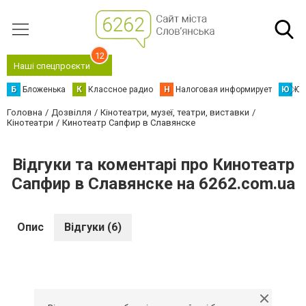
12
Наші спецпроєкти
Б
Бложенька
К
Классное радио
Н
Налоговая информирует
Ю
Юс
Головна
Дозвілля
Кінотеатри, музеї, театри, виставки
Кінотеатри
Кинотеатр Сапфир в Славянске
Відгуки та коментарі про Кинотеатр
Сапфир в Славянске на 6262.com.ua
Опис
Відгуки (6)