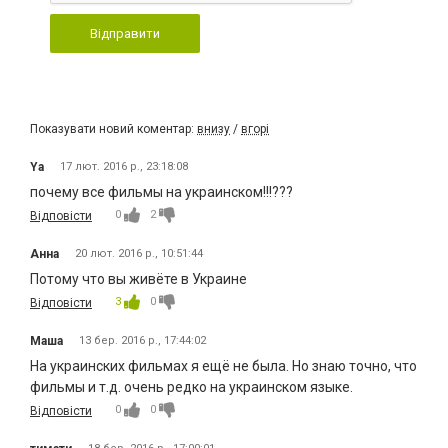
Відправити
Показувати новий коментар:
внизу
/
вгорі
Ya
17 лют. 2016 р., 23:18:08
почему все фильмы на украинском!!!???
0
2
Відповісти
Анна
20 лют. 2016 р., 10:51:44
Потому что вы живёте в Украине
3
0
Відповісти
Маша
13 бер. 2016 р., 17:44:02
На украинских фильмах я ещё не была. Но знаю точно, что
фильмы и т.д. очень редко на украинском языке.
0
0
Відповісти