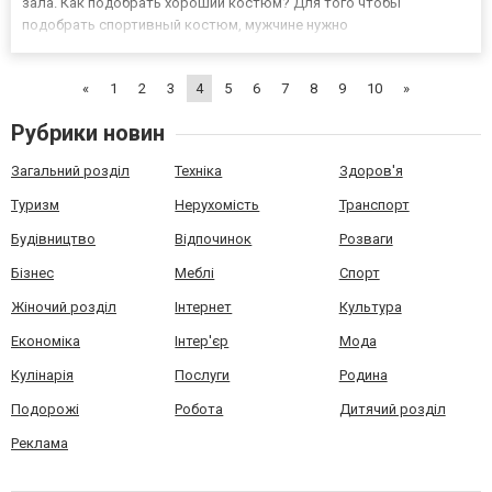
зала. Как подобрать хороший костюм? Для того чтобы
подобрать спортивный костюм, мужчине нужно
ориентироваться на пять основных критериев: из чего сделан
материал; собственное телосложение; время года; размер;
«
1
2
3
4
5
6
7
8
9
10
»
назначение костюма. П...
Рубрики новин
Загальний розділ
Техніка
Здоров'я
Туризм
Нерухомість
Транспорт
Будівництво
Відпочинок
Розваги
Бізнес
Меблі
Спорт
Жіночий розділ
Інтернет
Культура
Економіка
Інтер'єр
Мода
Кулінарія
Послуги
Родина
Подорожі
Робота
Дитячий розділ
Реклама