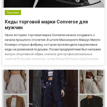
Реклама
Кеды торговой марки Converse для
мужчин
Свою историю торговая марка Converse начала создавать с
начала прошлого столетия. В штате Массачусетс Макрус Миллс
Конверс открыл фабрику, которая производила парусиновые
кеды на резиновой подошве. Позже предприятием был налажен
выпуск спортивной обуви, сначала для профессиональных
занятий большим теннисом, затем баскетбольных кед Converse
All-Star. Сегодня продукция торговой марки converse получила
широкую известность во всем мире. Возможность заказать ке...