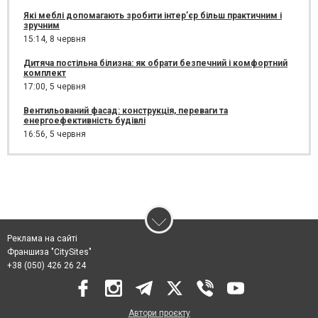
Які меблі допомагають зробити інтер’єр більш практичним і
зручним
15:14,
8 червня
Дитяча постільна білизна: як обрати безпечний і комфортний
комплект
17:00,
5 червня
Вентильований фасад: конструкція, переваги та
енергоефективність будівлі
16:56,
5 червня
Реклама на сайті
Франшиза "CitySites"
+38 (050) 426 26 24
Автори проєкту