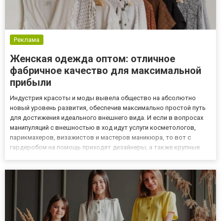
Реклама
Женская одежда оптом: отличное
фабричное качество для максимальной
прибыли
Индустрия красоты и моды вывела общество на абсолютно
новый уровень развития, обеспечив максимально простой путь
для достижения идеального внешнего вида. И если в вопросах
манипуляций с внешностью в ход идут услуги косметологов,
парикмахеров, визажистов и мастеров маникюра, то вот с
гардеробом на помощь приходят дизайнеры, а также крупные
игроки мира моды. Индивидуальный пошив одежды далеко не
всегда актуален, ведь заветное платье или юбка нужны здесь и
се...