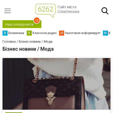
12
Наші спецпроєкти
Б
Бложенька
К
Классное радио
Н
Налоговая информирует
Ю
Юс
Головна
Бізнес новини
Мода
Бізнес новини / Мода