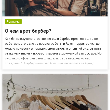
Реклама
О чем врет барбер?
Как бы не звучало странно, но если барбер врет, он долго не
работает, это одно из правил работы в Rays - территории, где
можно привести в порядок свои мысли и внешний вид, выпить
стаканчик виски и провести время в дружеской атмосфере. Но
сколько мифов они сами слышали.... вот несколько нам
поведали. 1. Барбершоп - это большая переплата за бренд
Можно купить худи в хорошем масс-маркете, а можно выбрать с
логотипом известного дизайнера. Разницу в качестве вы...