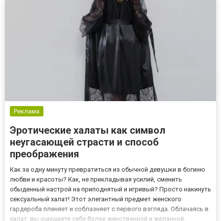
сосредоточиться на обнажени...
Реклама
Эротические халаты как символ
неугасающей страсти и способ
преображения
Как за одну минуту превратиться из обычной девушки в богиню
любви и красоты? Как, не прикладывая усилий, сменить
обыденный настрой на приподнятый и игривый? Просто накинуть
сексуальный халат! Этот элегантный предмет женского
гардероба пленяет и соблазняет с первого взгляда. Облачаясь в
халат, вы ощущаете себя более женственной и желанной.