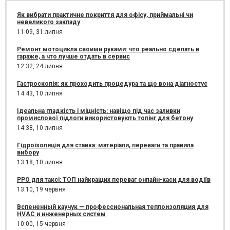
Як вибрати практичне покриття для офісу, приймальні чи
невеликого закладу
11:09,
31 липня
Ремонт мотоцикла своими руками: что реально сделать в
гараже, а что лучше отдать в сервис
12:32,
24 липня
Гастроскопія: як проходить процедура та що вона діагностує
14:43,
10 липня
Ідеальна гладкість і міцність: навіщо під час заливки
промислової підлоги використовують топінг для бетону
14:38,
10 липня
Гідроізоляція для ставка: матеріали, переваги та правила
вибору
13:18,
10 липня
РРО для таксі: ТОП найкращих переваг онлайн-каси для водіїв
13:10,
19 червня
Вспененный каучук — профессиональная теплоизоляция для
HVAC и инженерных систем
10:00,
15 червня