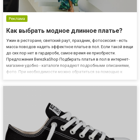
Реклама
Как выбрать модное длинное платье?
Ужин в ресторане, светский раут, праздник, фотосессия - есть
масса поводов надеть эффектное платье в пол. Если такой вещи
до сих пор нет в гардеробе, самое время ее приобрести.
Предложения BerezkaShop Подбирать платья в пол в интернет-
магазине удобно - каталоги порадуют подробными описаниями,
фото. При необходимости можно обратиться за помощью к
консультантам. Ассортимент berezkashop.in.ua порадует
разнообразием моделей и размеров. Вместе с платьями зде...