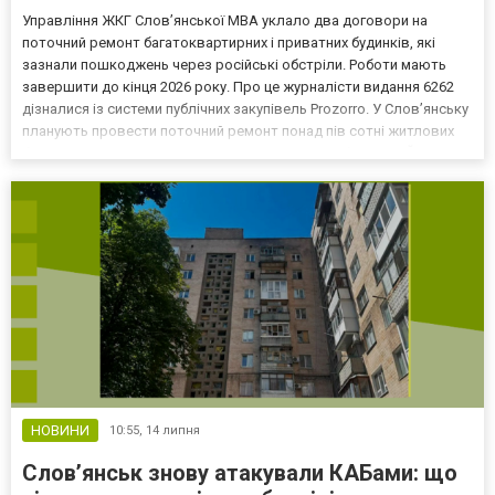
Управління ЖКГ Слов’янської МВА уклало два договори на
поточний ремонт багатоквартирних і приватних будинків, які
зазнали пошкоджень через російські обстріли. Роботи мають
завершити до кінця 2026 року. Про це журналісти видання 6262
дізналися із системи публічних закупівель Prozorro. У Слов’янську
планують провести поточний ремонт понад пів сотні житлових
будинків, пошкоджених унаслідок російських обстрілів. Йдеться
про багатоквартирні та приватні будинки...
НОВИНИ
10:55,
14 липня
Слов’янськ знову атакували КАБами: що