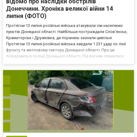
відомо про наслідки обстрілів
Донеччини. Хроніка великої війни 14
липня (ФОТО)
Протягом 13 липня російські війська атакували сім населених
пунктів Донецької області. Найбільше постраждали Слов’янськ,
Краматорськ і Дружківка, де поранень зазнали цивільні.
Протягом 13 липня російські війська завдали 1 231 удар по лінії
фронту та житловому сектору Донецької області. Про це
повідомили в поліції Донецької області. Під вогнем опинилися
міста Слов’янськ, Краматорськ, Дружківка, Миколаївка, а також
селища Василівська Пустош, Красноторка і се...