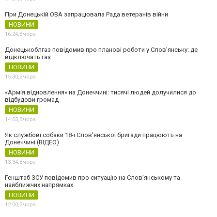
При Донецькій ОВА запрацювала Рада ветеранів війни
НОВИНИ
16:24,
Вчора
Донецькоблгаз повідомив про планові роботи у Слов’янську: де
відключать газ
НОВИНИ
15:30,
Вчора
«Армія відновлення» на Донеччині: тисячі людей долучилися до
відбудови громад
НОВИНИ
14:55,
Вчора
Як службові собаки 18-ї Слов'янської бригади працюють на
Донеччині (ВІДЕО)
НОВИНИ
13:34,
Вчора
Генштаб ЗСУ повідомив про ситуацію на Слов’янському та
найближчих напрямках
НОВИНИ
12:00,
Вчора