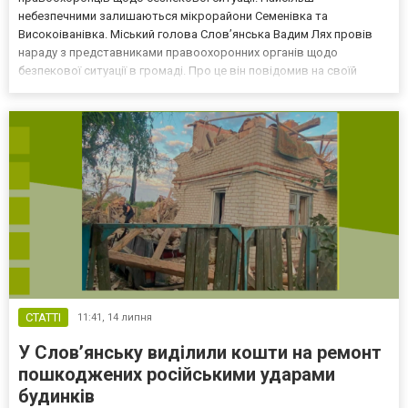
небезпечними залишаються мікрорайони Семенівка та
Високоіванівка. Міський голова Слов’янська Вадим Лях провів
нараду з представниками правоохоронних органів щодо
безпекової ситуації в громаді. Про це він повідомив на своїй
офіційній сторінці. Основну увагу приділили ситуації в
мікрорайонах Семенівка та Високоіванівка, які постійно
зазнають атак російських бе...
СТАТТІ
11:41,
14 липня
У Слов’янську виділили кошти на ремонт
пошкоджених російськими ударами
будинків