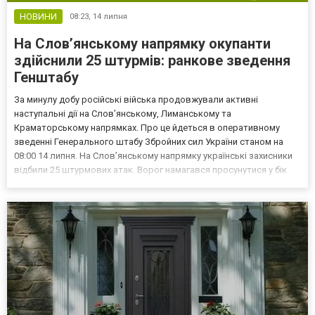
НОВИНИ
08:23,
14 липня
На Слов’янському напрямку окупанти
здійснили 25 штурмів: ранкове зведення
Генштабу
За минулу добу російські війська продовжували активні
наступальні дії на Слов’янському, Лиманському та
Краматорському напрямках. Про це йдеться в оперативному
зведенні Генерального штабу Збройних сил України станом на
08:00 14 липня. На Слов’янському напрямку українські захисники
відбили 25 штурмових атак. Ворог намагався просунутися у бік
населених пунктів Крива Лука, Рай-Олександрівка, Пискунівка, а
також атакував у районах Різниківки та Закітного. На Ли...