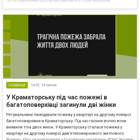
Після закінчення школи він навчався у Слов’янському
державному педагогічному інституті, де здобув фах учителя
математики та інформатики. Втім, своє життя при...
НОВИНИ
14:07,
14 липня
У Краматорську під час пожежі в
багатоповерхівці загинули дві жінки
Рятувальники ліквідували пожежу у квартирі на другому поверсі
багатоповерхівки в Краматорську. Під час гасіння вогню вони
виявили тіла двох жінок. У Краматорську сталася пожежа у
квартирі на другому поверсі дев'ятиповерхового житлового
будинку. Про це повідомили у Головному управлінні ДСНС України