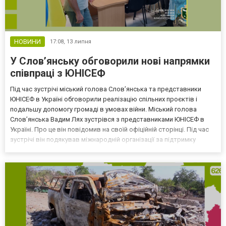
НОВИНИ
17:08,
13 липня
У Слов’янську обговорили нові напрямки
співпраці з ЮНІСЕФ
Під час зустрічі міський голова Слов’янська та представники
ЮНІСЕФ в Україні обговорили реалізацію спільних проєктів і
подальшу допомогу громаді в умовах війни. Міський голова
Слов’янська Вадим Лях зустрівся з представниками ЮНІСЕФ в
Україні. Про це він повідомив на своїй офіційній сторінці. Під час
зустрічі він подякував міжнародній організації за підтримку
громади, яку вона надає від початку повномасштабного
вторгнення. За словами міського голови, окрему...