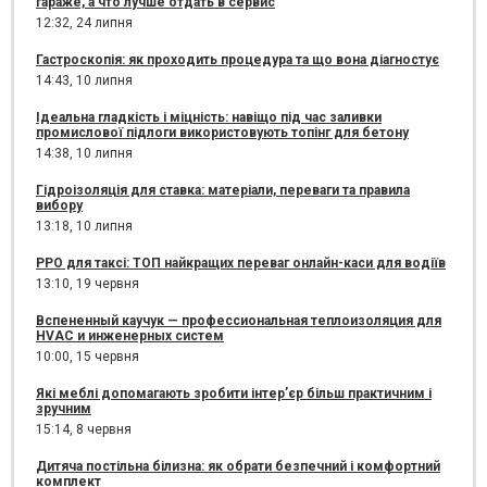
гараже, а что лучше отдать в сервис
12:32,
24 липня
Гастроскопія: як проходить процедура та що вона діагностує
14:43,
10 липня
Ідеальна гладкість і міцність: навіщо під час заливки
промислової підлоги використовують топінг для бетону
14:38,
10 липня
Гідроізоляція для ставка: матеріали, переваги та правила
вибору
13:18,
10 липня
РРО для таксі: ТОП найкращих переваг онлайн-каси для водіїв
13:10,
19 червня
Вспененный каучук — профессиональная теплоизоляция для
HVAC и инженерных систем
10:00,
15 червня
Які меблі допомагають зробити інтер’єр більш практичним і
зручним
15:14,
8 червня
Дитяча постільна білизна: як обрати безпечний і комфортний
комплект