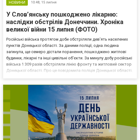
НОВИНИ
10:48,
15 липня
У Слов’янську пошкоджено лікарню:
наслідки обстрілів Донеччини. Хроніка
великої війни 15 липня (ФОТО)
Російські війська протягом доби обстріляли дев’ять населених
пунктів Донецької області. За даними поліції, одна людина
загинула, ще семеро дістали поранення, пошкоджено житлові
будинки, лікарні та інші цивільні об’єкти. За минулу добу російські
війська 1 309 разів обстріляли лінію фронту та житловий сектор
Донецької області. Про це повідомила поліція Донецької області.
Під вогнем опинилися міста Дружківка, Краматорськ,
Миколаївка, Слов’янськ, селища Новодо...