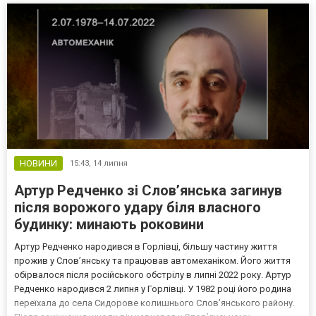
повідомляє "Суспільне Рівне". Попри повністю зруйновані стіни
та...
НОВИНИ
15:43,
14 липня
Артур Редченко зі Слов’янська загинув
після ворожого удару біля власного
будинку: минають роковини
Артур Редченко народився в Горлівці, більшу частину життя
прожив у Слов’янську та працював автомеханіком. Його життя
обірвалося після російського обстрілу в липні 2022 року. Артур
Редченко народився 2 липня у Горлівці. У 1982 році його родина
переїхала до села Сидорове колишнього Слов’янського району.