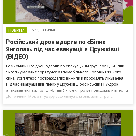
НОВИНИ
15:58,
13 липня
Російський дрон вдарив по «Білих
Янголах» під час евакуації в Дружківці
(ВІДЕО)
Російський FPV-дрон вдарив по евакуаційній групі поліції «Білий
Янгол» у момент порятунку маломобільного чоловіка та його
сина. Усі п’ятеро постраждалих вижили й проходять лікування.
Під час евакуації цивільних у Дружківці російський FPV-дрон
атакував екіпаж поліції «Білий Янгол». Про це повідомили в поліції
Донеччини. Момент удару зафільмувала знімальна група
телеканалу «Інтер», яка перебувала разом із поліцейськими. У
момент атаки правоохоронці евакуйову...