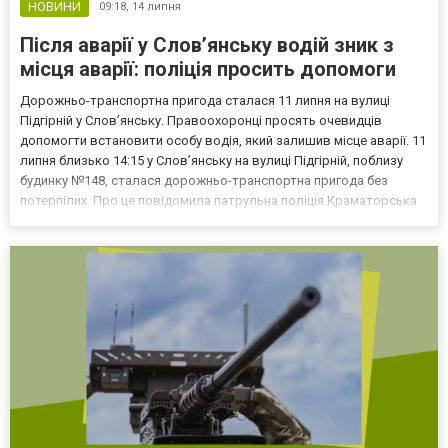
НОВИНИ
09:18,
14 липня
Після аварії у Слов’янську водій зник з
місця аварії: поліція просить допомоги
Дорожньо-транспортна пригода сталася 11 липня на вулиці
Підгірній у Слов’янську. Правоохоронці просять очевидців
допомогти встановити особу водія, який залишив місце аварії. 11
липня близько 14:15 у Слов’янську на вулиці Підгірній, поблизу
будинку №148, сталася дорожньо-транспортна пригода без
потерпілих. Про це повідомила патрульна поліція Краматорська
та Слов'янська. За попередньою інформацією, невідомий водій
білого мікроавтобуса зіткнувся з автомобілем...