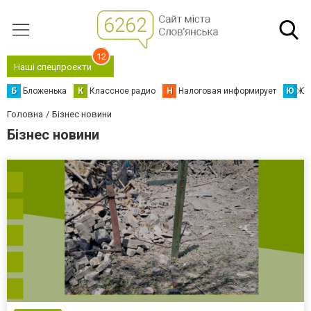
12
Наші спецпроєкти
Б
Бложенька
К
Классное радио
Н
Налоговая информирует
Ю
Юс
Головна
Бізнес новини
Бізнес новини