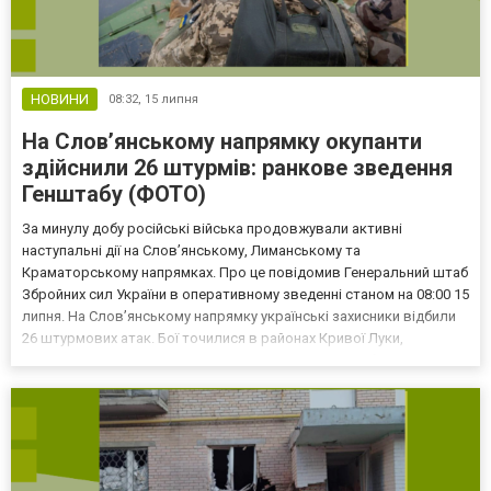
НОВИНИ
08:32,
15 липня
На Слов’янському напрямку окупанти
здійснили 26 штурмів: ранкове зведення
Генштабу (ФОТО)
За минулу добу російські війська продовжували активні
наступальні дії на Слов’янському, Лиманському та
Краматорському напрямках. Про це повідомив Генеральний штаб
Збройних сил України в оперативному зведенні станом на 08:00 15
липня. На Слов’янському напрямку українські захисники відбили
26 штурмових атак. Бої точилися в районах Кривої Луки,
Закітного, Різниківки, а також у напрямках Стародубівки та Рай-
Олександрівки. На Лиманському напрямку російські війс...