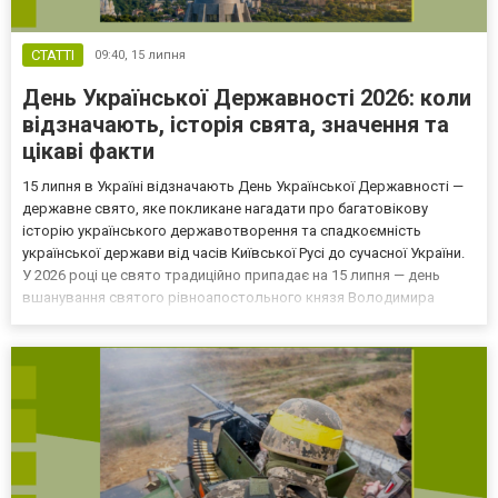
СТАТТІ
09:40,
15 липня
День Української Державності 2026: коли
відзначають, історія свята, значення та
цікаві факти
15 липня в Україні відзначають День Української Державності —
державне свято, яке покликане нагадати про багатовікову
історію українського державотворення та спадкоємність
української держави від часів Київської Русі до сучасної України.
У 2026 році це свято традиційно припадає на 15 липня — день
вшанування святого рівноапостольного князя Володимира
Великого за новоюліанським календарем. Що це за день, читайте
у матеріалі журналістів 6262. Коли відзначают...