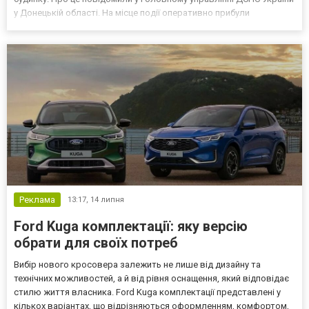
у Донецькій області. На місце події оперативно прибули
рятувальники. Під час розвідки та ліквідації пожежі
надзвичайники виявили в одній із кімнат тіла двох жіно...
Реклама
13:17,
14 липня
Ford Kuga комплектації: яку версію
обрати для своїх потреб
Вибір нового кросовера залежить не лише від дизайну та
технічних можливостей, а й від рівня оснащення, який відповідає
стилю життя власника. Ford Kuga комплектації представлені у
кількох варіантах, що відрізняються оформленням, комфортом,