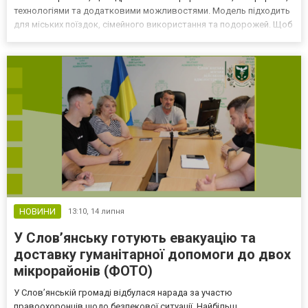
технологіями та додатковими можливостями. Модель підходить
для міських поїздок, сімейного використання та подорожей. Щоб
визначити оптимальну версію, варто враховувати власні
потреби, умови експлуатації та очікування від...
НОВИНИ
13:10,
14 липня
У Слов’янську готують евакуацію та
доставку гуманітарної допомоги до двох
мікрорайонів (ФОТО)
У Слов’янській громаді відбулася нарада за участю
правоохоронців щодо безпекової ситуації. Найбільш