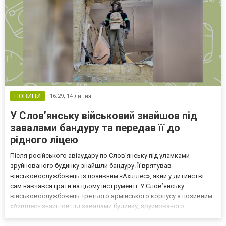
НОВИНИ
16:29,
14 липня
У Слов’янську військовий знайшов під
завалами бандуру та передав її до
рідного ліцею
Після російського авіаудару по Слов’янську під уламками
зруйнованого будинку знайшли бандуру. Її врятував
військовослужбовець із позивним «Ахіллес», який у дитинстві
сам навчався грати на цьому інструменті. У Слов’янську
військовослужбовець Третього армійського корпусу з позивним
«Ахіллес» знайшов під завалами будинку, зруйнованого
російською керованою авіабомбою, бандуру, яка дивом вціліла,