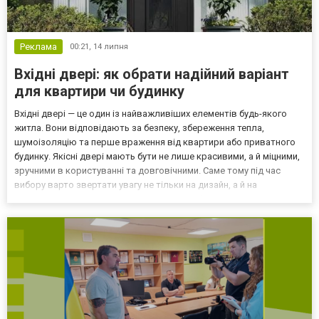
Реклама
00:21,
14 липня
Вхідні двері: як обрати надійний варіант
для квартири чи будинку
Вхідні двері — це один із найважливіших елементів будь-якого
житла. Вони відповідають за безпеку, збереження тепла,
шумоізоляцію та перше враження від квартири або приватного
будинку. Якісні двері мають бути не лише красивими, а й міцними,
зручними в користуванні та довговічними. Саме тому під час
вибору варто звертати увагу не тільки на дизайн, а й на
конструкцію, замки, утеплення, покриття, фурнітуру та якість
монтажу. Перш за все потрібно визначити, де...