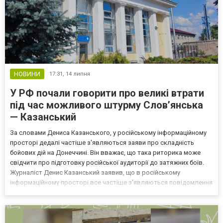
НОВИНИ
17:31,
14 липня
У РФ почали говорити про великі втрати
під час можливого штурму Слов’янська
— Казанський
За словами Дениса Казанського, у російському інформаційному
просторі дедалі частіше з'являються заяви про складність
бойових дій на Донеччині. Він вважає, що така риторика може
свідчити про підготовку російської аудиторії до затяжних боїв.
Журналіст Денис Казанський заявив, що в російському
інформаційному просторі все частіше з'являються повідомлення
про складну ситуацію для армії РФ на Донеччині. Про це він
повідомив, коментуючи висловлювання російського...