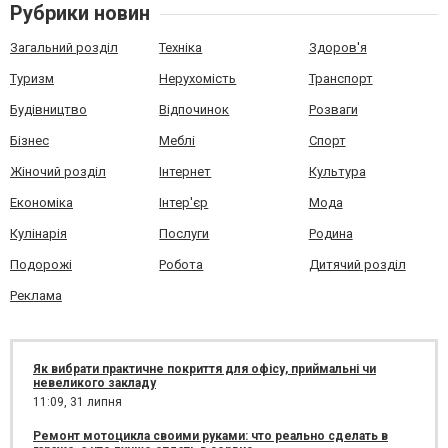
Рубрики новин
Загальний розділ
Техніка
Здоров'я
Туризм
Нерухомість
Транспорт
Будівництво
Відпочинок
Розваги
Бізнес
Меблі
Спорт
Жіночий розділ
Інтернет
Культура
Економіка
Інтер'єр
Мода
Кулінарія
Послуги
Родина
Подорожі
Робота
Дитячий розділ
Реклама
Як вибрати практичне покриття для офісу, приймальні чи
невеликого закладу
11:09,
31 липня
Ремонт мотоцикла своими руками: что реально сделать в