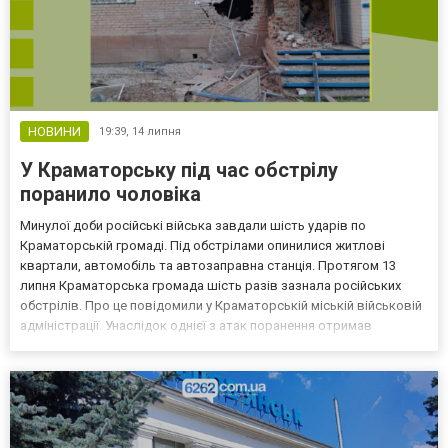
НОВИНИ
19:39,
14 липня
У Краматорську під час обстрілу
поранило чоловіка
Минулої доби російські війська завдали шість ударів по
Краматорській громаді. Під обстрілами опинилися житлові
квартали, автомобіль та автозаправна станція. Протягом 13
липня Краматорська громада шість разів зазнала російських
обстрілів. Про це повідомили у Краматорській міській військовій
адміністрації. Унаслідок однієї з атак поранення отримав
місцевий житель. Перший удар зі ствольної артилерії стався о
00:20 по багатоквартирному будинку. Близько 02:00 р...