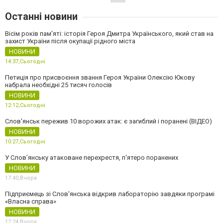
Останні новини
Вісім років пам'яті: історія Героя Дмитра Українського, який став на
захист України після окупації рідного міста
НОВИНИ
14:37,
Сьогодні
Петиція про присвоєння звання Героя України Олексію Юкову
набрала необхідні 25 тисяч голосів
НОВИНИ
12:12,
Сьогодні
Слов'янськ пережив 10 ворожих атак: є загиблий і поранені (ВІДЕО)
НОВИНИ
10:27,
Сьогодні
У Слов’янську атаковане перехрестя, п'ятеро поранених
НОВИНИ
17:40,
Вчора
Підприємець зі Слов'янська відкрив лабораторію завдяки програмі
«Власна справа»
НОВИНИ
17:24,
Вчора