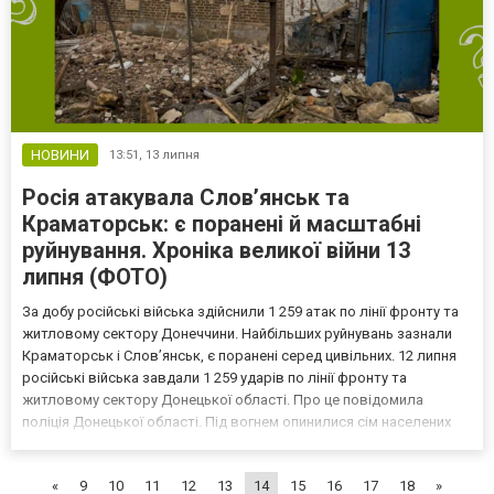
НОВИНИ
13:51,
13 липня
Росія атакувала Слов’янськ та
Краматорськ: є поранені й масштабні
руйнування. Хроніка великої війни 13
липня (ФОТО)
За добу російські війська здійснили 1 259 атак по лінії фронту та
житловому сектору Донеччини. Найбільших руйнувань зазнали
Краматорськ і Слов’янськ, є поранені серед цивільних. 12 липня
російські війська завдали 1 259 ударів по лінії фронту та
житловому сектору Донецької області. Про це повідомила
поліція Донецької області. Під вогнем опинилися сім населених
пунктів: Краматорськ, Слов’янськ, Дружківка, Комишуваха,
Красноторка, Райгородок і Ясногірка. Найб...
«
9
10
11
12
13
14
15
16
17
18
»