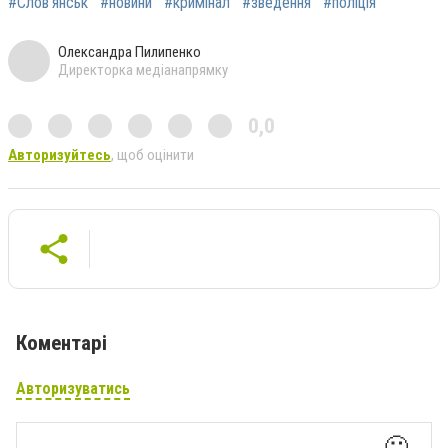
#Слов'янськ
#новини
#кримінал
#зведення
#поліція
Олександра Пилипенко
Директорка медіанапрямку
0,0
Авторизуйтесь
, щоб оцінити
Коментарі
Авторизуватись
🙂