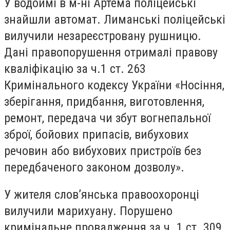
У водоймі в м-ні Артема поліцейські
знайшли автомат. Лиманські поліцейські
вилучили незареєстровану рушницю.
Дані правопорушення отрималі правову
кваліфікацію за ч.1 ст. 263
Кримінального кодексу України «Носіння,
зберігання, придбання, виготовлення,
ремонт, передача чи збут вогнепальної
зброї, бойових припасів, вибухових
речовин або вибухових пристроїв без
передбаченого законом дозволу».
У жителя слов’янська правоохоронці
вилучили марихуану. Порушено
кримінальне провадження за ч. 1 ст. 309