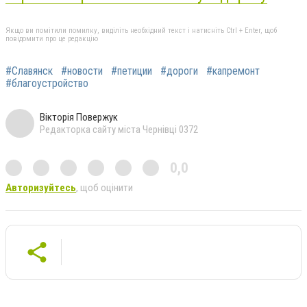
Якщо ви помітили помилку, виділіть необхідний текст і натисніть Ctrl + Enter, щоб
повідомити про це редакцію
#Славянск
#новости
#петиции
#дороги
#капремонт
#благоустройство
Вікторія Повержук
Редакторка сайту міста Чернівці 0372
0,0
Авторизуйтесь
, щоб оцінити