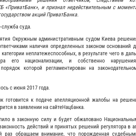
Б «ПриватБанк», и признал недействительным с момент
государством акций ПриватБанка.
-служба суда.
ятия Окружным административным судом Киева решения
 ответчиками наличия определенных законом оснований 
 категории неплатежеспособных, в результате чего в да
ура его национализации, и собственно нарушени
 порядок которой регламентирован на законодательно
ось с июня 2017 года.
к готовится к подаче апелляционной жалобы на решен
рится в заявлении на сайтеНацбанка.
пило в законную силу и будет обжаловано Национальны
законность действий и принятых решений регулятора в 
ой раз обращаем внимание, что порожденная судебны