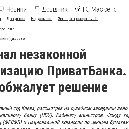
Новини
Довідник
ГО Має сенс
я
Довідкова
Нерухомість
Звіт про прозорість JTI
т решение
дійне джерело
нал незаконной
изацию ПриватБанка.
обжалует решение
ный суд Киева, рассмотрев на судебном заседании дело 
нальному банку (НБУ), Кабинету министров, Фонду га
ц (ФГВФЛ) и Национальной комиссии по ценным бумагам
ивоправными решения ответчиков, следствием ко