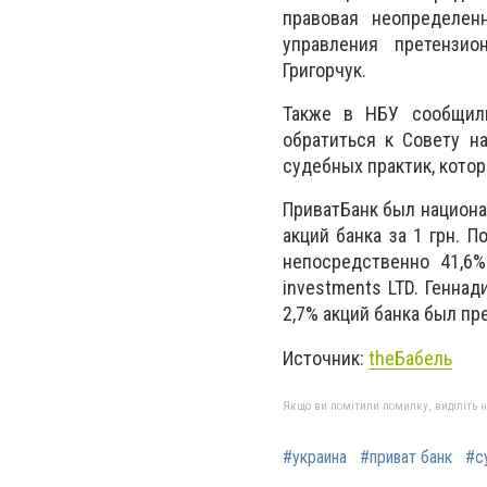
правовая неопределен
управления претензио
Григорчук.
Также в НБУ сообщили
обратиться к Совету н
судебных практик, кото
ПриватБанк был национа
акций банка за 1 грн. 
непосредственно 41,6%
investments LTD. Генна
2,7% акций банка был п
Источник:
theБабель
Якщо ви помітили помилку, виділіть нео
#украина
#приват банк
#с