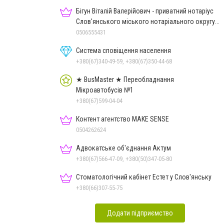
Бігун Віталій Валерійович - приватний нотаріус
Слов'янського міського нотаріального округу
Дон.обл.
0506555431
Система сповіщення населення
+380(67)340-49-59, +380(67)350-44-68
★ BusMaster ★ Переобладнання
Мікроавтобусів №1
+380(67)599-04-04
Контент агентство MAKE SENSE
0504262624
Адвокатське об'єднання Актум
+380(67)566-47-09, +380(50)347-05-80
Стоматологічний кабінет Естет у Слов'янську
+380(66)307-55-75
Додати підприємство