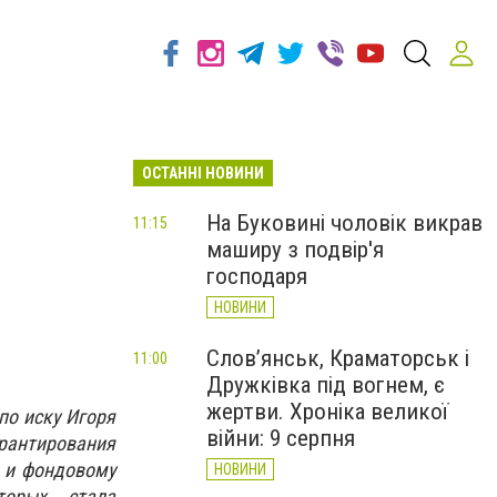
ОСТАННІ НОВИНИ
На Буковині чоловік викрав
11:15
маширу з подвір'я
господаря
НОВИНИ
Слов’янськ, Краматорськ і
11:00
Дружківка під вогнем, є
жертви. Хроніка великої
по иску Игоря
війни: 9 серпня
рантирования
 и фондовому
НОВИНИ
торых стала