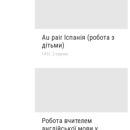
Au pair Іспанія (робота з
дітьми)
14:51, 2 серпня
Робота вчителем
англійської мови у