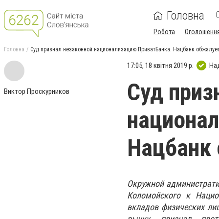
Головна
Робота
Оголошенн
Головна
Суд признал незаконной национализацию ПриватБанка. Нацбанк обжалуе
17:05, 18 квітня 2019 р.
На
Суд приз
Виктор Проскурников
национал
Нацбанк 
Окружной административ
Коломойского к Нацио
вкладов физических ли
рынку, признал прот