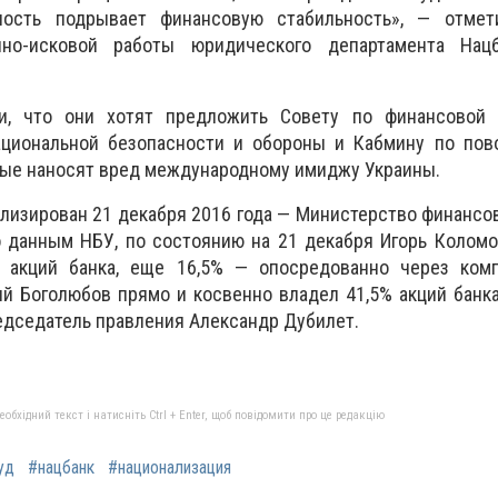
ность подрывает финансовую стабильность», — отмет
нно-исковой работы юридического департамента Нац
, что они хотят предложить Совету по финансовой 
ациональной безопасности и обороны и Кабмину по пов
рые наносят вред международному имиджу Украины.
лизирован 21 декабря 2016 года — Министерство финансо
По данным НБУ, по состоянию на 21 декабря Игорь Колом
 акций банка, еще 16,5% — опосредованно через компа
дий Боголюбов прямо и косвенно владел 41,5% акций банк
редседатель правления Александр Дубилет.
бхідний текст і натисніть Ctrl + Enter, щоб повідомити про це редакцію
уд
#нацбанк
#национализация