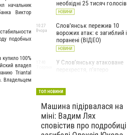
необхідні 25 тисяч голосів
ил начальник
банка Виктор
НОВИНИ
Слов'янськ пережив 10
10:27
Вчора
стабильности
ворожих атак: є загиблий і
оду подобных
поранені (ВІДЕО)
НОВИНИ
в купило 100%
У Слов’янську атаковане
17:40
ойский владел
7 серпня
перехрестя, п'ятеро
нию Triantal
поранених
а. Владельцем
НОВИНИ
ТОП НОВИНИ
Машина підірвалася на
міні: Вадим Лях
сповістив про подробиці