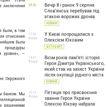
Вечір 8 і ранок 9 серпня
а заключения
09:30
Слов’янськ перебував під
атакою ворожих дронів
НОВИНИ
 были, в том
У Києві попрощалися з
17:33
для отнесения
Вчора
Олексієм Юковим
льнейшем была
ФОТОФАКТ
я процедуры
м уровне», —
Вісім років пам'яті: історія
14:37
Вчора
Героя Дмитра Українського,
який став на захист України
після окупації рідного міста
ие Окружного
НОВИНИ
Петиція про присвоєння
12:12
м банком. Мы
Вчора
звання Героя України
апелляционной
Олексію Юкову набрала
ми решениями