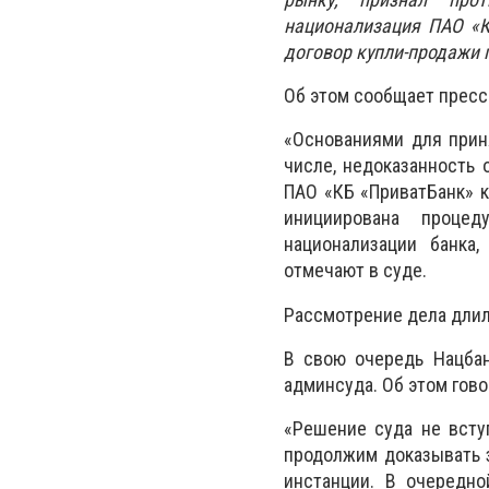
национализация ПАО «К
договор купли-продажи 
Об этом сообщает пресс
«Основаниями для прин
числе, недоказанность
ПАО «КБ «ПриватБанк» к
инициирована процед
национализации банка,
отмечают в суде.
Рассмотрение дела длил
В свою очередь Нацбан
админсуда. Об этом гово
«Решение суда не всту
продолжим доказывать 
инстанции. В очередн