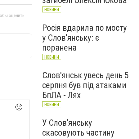
загибелі Олексія Юкова
НОВИНИ
тобы оценить
Росія вдарила по мосту
у Слов'янську: є
поранена
НОВИНИ
Слов'янськ увесь день 5
серпня був під атаками
БпЛА - Лях
НОВИНИ
🙂
У Слов'янську
скасовують частину