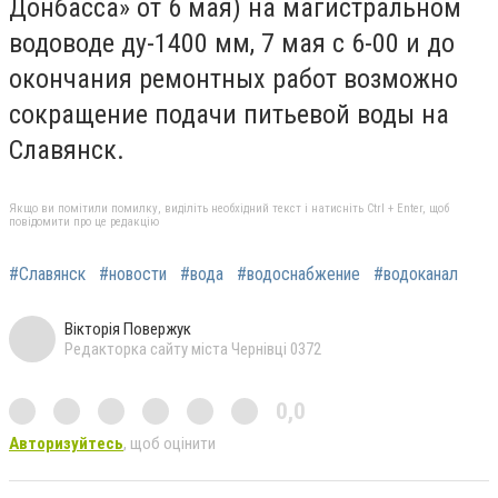
Донбасса» от 6 мая) на магистральном
водоводе ду-1400 мм, 7 мая с 6-00 и до
окончания ремонтных работ возможно
сокращение подачи питьевой воды на
Славянск.
Якщо ви помітили помилку, виділіть необхідний текст і натисніть Ctrl + Enter, щоб
повідомити про це редакцію
#Славянск
#новости
#вода
#водоснабжение
#водоканал
Вікторія Повержук
Редакторка сайту міста Чернівці 0372
0,0
Авторизуйтесь
, щоб оцінити