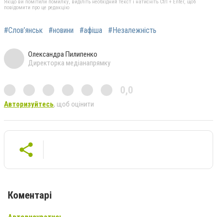
Якщо ви помітили помилку, виділіть необхідний текст і натисніть Ctrl + Enter, щоб
повідомити про це редакцію
#Слов’янськ
#новини
#афіша
#Незалежність
Олександра Пилипенко
Директорка медіанапрямку
0,0
Авторизуйтесь
, щоб оцінити
Коментарі