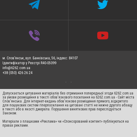
м. Слов’янськ, вул. Банківська, 56, індекс: 84107
Ідентифікатор у Реєстрі R40-05099
info@6262.com.ua
+38 (050) 426 26 24
Допускається цитування матеріалів без отримання попередньої згоди 6262.com.ua
за умови розміщення в тексті обов'язкового посилання на 6262.com.ua - Сайт міста
Слов'янська. Для інтернет-видань обов'язкове розміщення прямого, відкритого
для пошукових систем гіперпосилання на цитовані статті не нижче другого абзацу
в тексті або в якості джерела. Порушення виняткових прав переслідується
Законом.
Матеріали з плашками «Реклама» чи «Спонсорований контент» публікуються на
правах реклами.