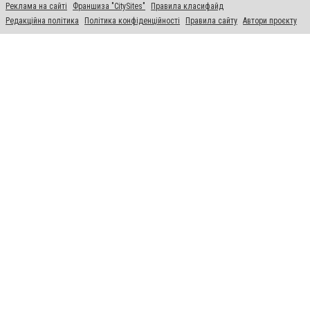
Реклама на сайті
Франшиза "CitySites"
Правила класифайд
Редакційна політика
Політика конфіденційності
Правила сайту
Автори проєкту