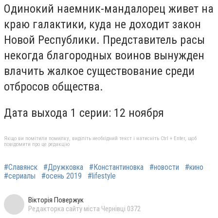
Одинокий наемник-мандалорец живет на
краю галактики, куда не доходит закон
Новой Республики. Представитель расы
некогда благородных воинов вынужден
влачить жалкое существование среди
отбросов общества.
Дата выхода 1 серии: 12 ноября
Якщо ви помітили помилку, виділіть необхідний текст і натисніть Ctrl + Enter, щоб
повідомити про це редакцію
#Славянск
#Дружковка
#Константиновка
#новости
#кино
#сериалы
#осень 2019
#lifestyle
Вікторія Повержук
Редакторка сайту міста Чернівці 0372