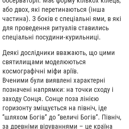
обсерваторії. Має форму кількох кілець,
або двох, які перетинаються (інша
частина). З боків є спеціальні ями, в які
для проведення ритуалів ставились
спеціальні посудини-курильниці.
Деякі дослідники вважають, що цими
святилищами моделюються
космографічні міфи аріїв.
Вченими були виявлені характерні
позначені напрямки: на точки сходу і
заходу Сонця. Сонце поза лінією
горизонту зміщується на північ, іде
“шляхом Богів” до “величі Богів”. Північ,
за древніми віруваннями – це країна