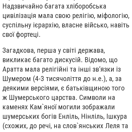
Надзвичайно багата хліборобська
цивілізація мала свою релігію, міфологію,
суспільну ієрархію, власне військо, навіть
свої фортеці.
Загадкова, перша у світі держава,
викликає багато дискусій. Відомо, що
Аратта мала релігійні та інші зв’язки із
Шумером (4-3 тисячоліття до н.е.), а, за
деякими версіями, є батьківщиною того
ж Шумерського царства. Символи на
каменях Кам`яної могили зображали
шумерських богів Енліль, Нінліль, Ішкура
(схожих, до речі, на слов`янських Леля та