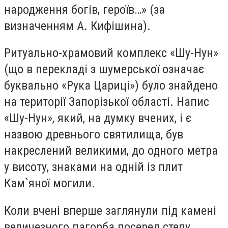
народження богів, героїв…» (за
визначенням А. Кифішина).
Ритуально-храмовий комплекс «Шу-Нун»
(що в перекладі з шумерської означає
буквально «Рука Цариці») було знайдено
на території Запорізької області. Напис
«Шу-Нун», який, на думку вчених, і є
назвою древнього святилища, був
накреслений великими, до одного метра
у висоту, знаками на одній із плит
Кам`яної могили.
Коли вчені вперше заглянули під камені
величезного пагорба посеред степу