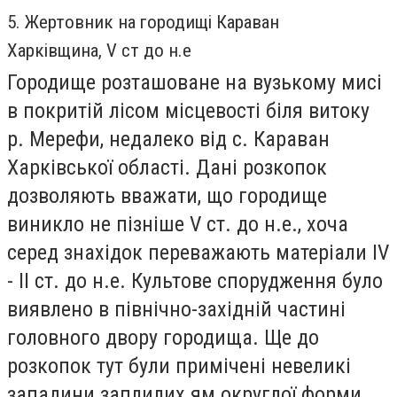
5. Жертовник на городищі Караван
Харківщина, V ст до н.е
Городище розташоване на вузькому мисі
в покритій лісом місцевості біля витоку
р. Мерефи, недалеко від с. Караван
Харківської області. Дані розкопок
дозволяють вважати, що городище
виникло не пізніше V ст. до н.е., хоча
серед знахідок переважають матеріали IV
- II ст. до н.е. Культове спорудження було
виявлено в північно-західній частині
головного двору городища. Ще до
розкопок тут були примічені невеликі
западини заплилих ям округлої форми.