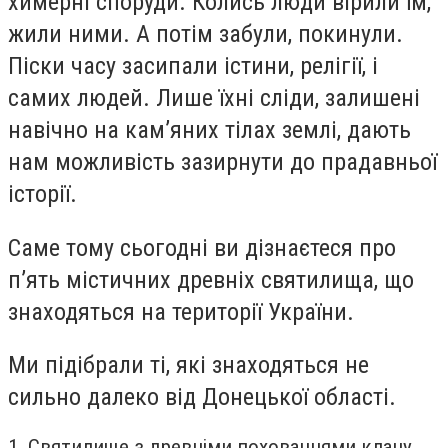
химерні споруди. Колись люди вірили їм,
жили ними. А потім забули, покинули.
Піски часу засипали істини, релігії, і
самих людей. Лише їхні сліди, залишені
навічно на кам’яних тілах землі, дають
нам можливість зазирнути до прадавньої
історії.
Саме тому сьогодні ви дізнаєтеся про
п’ять містичних древніх святилища, що
знаходяться на території України.
Ми підібрали ті, які знаходяться не
сильно далеко від Донецької області.
1. Святилище з древніми похованнями клану