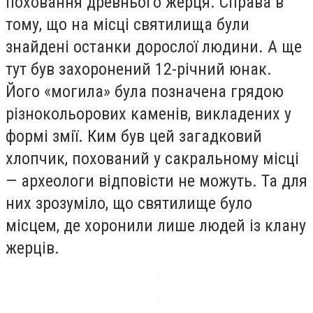
поховання древнього жерця. Справа в
тому, що на місці святилища були
знайдені останки дорослої людини. А ще
тут був захоронений 12-річний юнак.
Його «могила» була позначена грядою
різнокольорових каменів, викладених у
формі змії. Ким був цей загадковий
хлопчик, похований у сакральному місці
— археологи відповісти не можуть. Та для
них зрозуміло, що святилище було
місцем, де хоронили лише людей із клану
жерців.