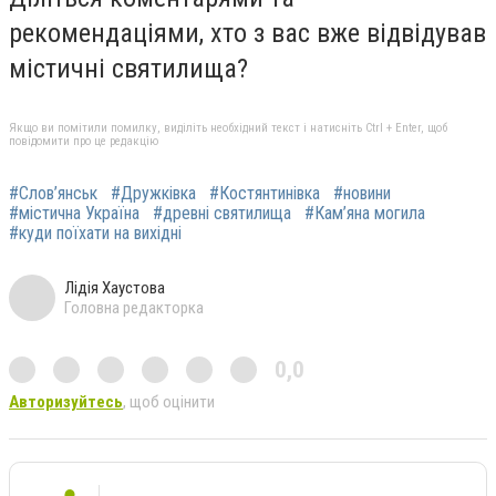
рекомендаціями, хто з вас вже відвідував
містичні святилища?
Якщо ви помітили помилку, виділіть необхідний текст і натисніть Ctrl + Enter, щоб
повідомити про це редакцію
#Слов’янськ
#Дружківка
#Костянтинівка
#новини
#містична Україна
#древні святилища
#Кам’яна могила
#куди поїхати на вихідні
Лідія Хаустова
Головна редакторка
0,0
Авторизуйтесь
, щоб оцінити