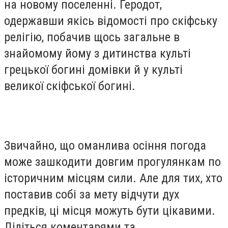
на новому поселенні. Геродот,
одержавши якісь відомості про скіфську
релігію, побачив щось загальне в
знайомому йому з дитинства культі
грецької богині домівки й у культі
великої скіфської богині.
Звичайно, що оманлива осіння погода
може зашкодити довгим прогулянкам по
історичним місцям сили. Але для тих, хто
поставив собі за мету відчути дух
предків, ці місця можуть бути цікавими.
Діліться коментарями та