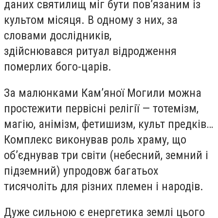
даних святилищ міг бути пов’язаним із
культом місяця. В одному з них, за
словами дослідників,
здійснювався ритуал відродження
померлих бого-царів.
За малюнками Кам’яної Могили можна
простежити первісні релігії — тотемізм,
магію, анімізм, фетишизм, культ предків…
Комплекс виконував роль храму, що
об’єднував три світи (небесний, земний і
підземний) упродовж багатьох
тисячоліть для різних племен і народів.
Дуже сильною є енергетика землі цього