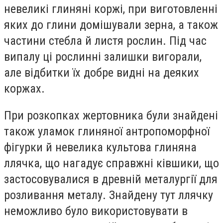
невеликі глиняні коржі, при виготовленні
яких до глини домішували зерна, а також
частини стебла й листя рослин. Під час
випалу ці рослинні залишки вигорали,
але відбитки їх добре видні на деяких
коржах.
При розкопках жертовника були знайдені
також уламок глиняної антропоморфної
фігурки й невелика культова глиняна
ллячка, що нагадує справжні ківшики, що
застосовувалися в древній металургії для
розливання металу. Знайдену тут ллячку
неможливо було використовувати в