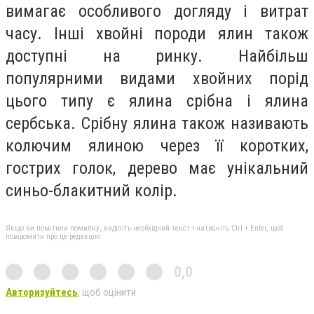
вимагає особливого догляду і витрат
часу. Інші хвойні породи ялин також
доступні на ринку. Найбільш
популярними видами хвойних порід
цього типу є ялина срібна і ялина
сербська. Срібну ялина також називають
колючим ялиною через її коротких,
гострих голок, дерево має унікальний
синьо-блакитний колір.
Якщо ви помітили помилку, виділіть необхідний текст і натисніть Ctrl + Enter, щоб
повідомити про це редакцію
0,0
Авторизуйтесь
, щоб оцінити