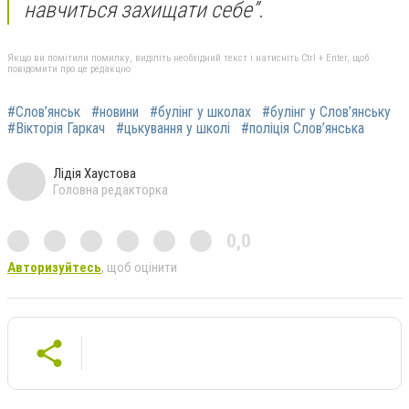
навчиться захищати себе”.
Якщо ви помітили помилку, виділіть необхідний текст і натисніть Ctrl + Enter, щоб
повідомити про це редакцію
#Слов’янськ
#новини
#булінг у школах
#булінг у Слов’янську
#Вікторія Гаркач
#цькування у школі
#поліція Слов’янська
Лідія Хаустова
Головна редакторка
0,0
Авторизуйтесь
, щоб оцінити