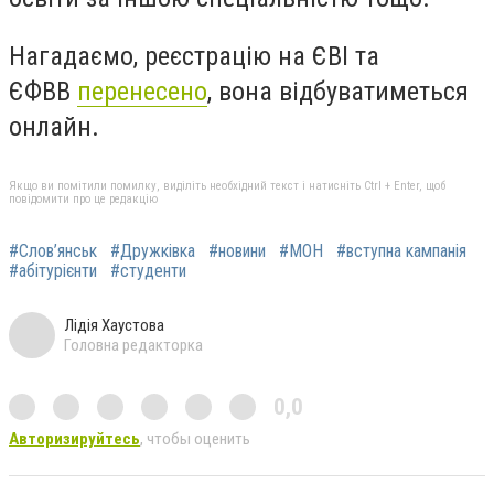
Нагадаємо, реєстрацію на ЄВІ та
ЄФВВ
перенесено
, вона відбуватиметься
онлайн.
Якщо ви помітили помилку, виділіть необхідний текст і натисніть Ctrl + Enter, щоб
повідомити про це редакцію
#Слов’янськ
#Дружківка
#новини
#МОН
#вступна кампанія
#абітурієнти
#студенти
Лідія Хаустова
Головна редакторка
0,0
Авторизируйтесь
, чтобы оценить