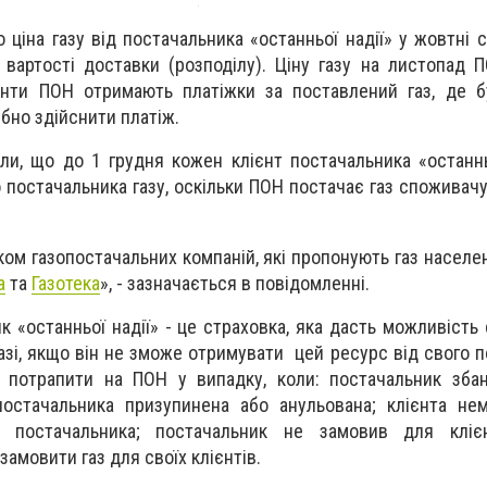
о ціна газу від постачальника «останньої надії» у жовтні 
 вартості доставки (розподілу). Ціну газу на листопад 
єнти ПОН отримають платіжки за поставлений газ, де б
ібно здійснити платіж.
али, що до 1 грудня кожен клієнт постачальника «останнь
 постачальника газу, оскільки ПОН постачає газ споживачу
ом газопостачальних компаній, які пропонують газ населе
а
та
Газотека
», - зазначається в повідомленні.
 «останньої надії» - це страховка, яка дасть можливість
азі, якщо він не зможе отримувати цей ресурс від свого п
 потрапити на ПОН у випадку, коли: постачальник збан
 постачальника призупинена або анульована; клієнта не
 постачальника; постачальник не замовив для кліє
замовити газ для своїх клієнтів.