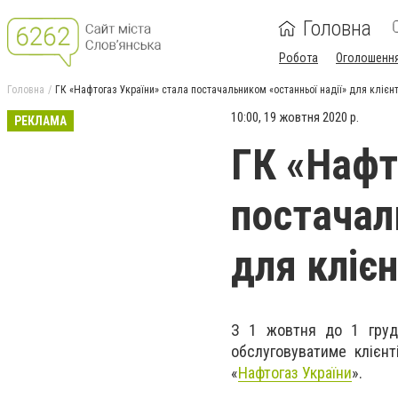
Головна
Робота
Оголошенн
Головна
ГК «Нафтогаз України» стала постачальником «останньої надії» для клієн
10:00, 19 жовтня 2020 р.
РЕКЛАМА
ГК «Нафт
постачал
для кліє
З 1 жовтня до 1 грудн
обслуговуватиме клієнт
«
Нафтогаз України
»
.