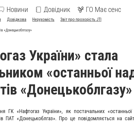
Новини
Довідник
ГО Має сенс
я
Довідкова
Нерухомість
Звіт про прозорість JTI
тів «Донецькоблгазу»
огаз України» стала
ьником «останньої над
нтів «Донецькоблгазу»
я ГК «Нафтогаз України», як постачальних «останньої 
ів ПАТ «Донецькоблгаз». Про це повідомляється на сайт