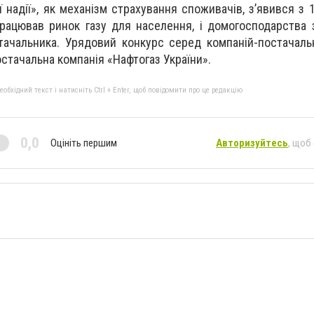
 надії», як механізм страхування споживачів, з’явився з 
апрацював ринок газу для населення, і домогосподарства 
тачальника. Урядовий конкурс серед компаній-постачаль
стачальна компанія «Нафтогаз України».
бхідний текст і натисніть Ctrl + Enter, щоб повідомити про це редакцію
0,0
Оцініть першим
Авторизуйтесь
, щоб