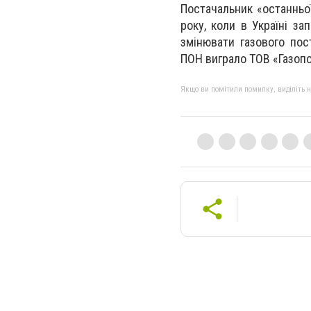
Постачальник «останньої
року, коли в Україні з
змінювати газового пос
ПОН виграло ТОВ «Газопо
Якщо ви помітили помилку, виділіть нео