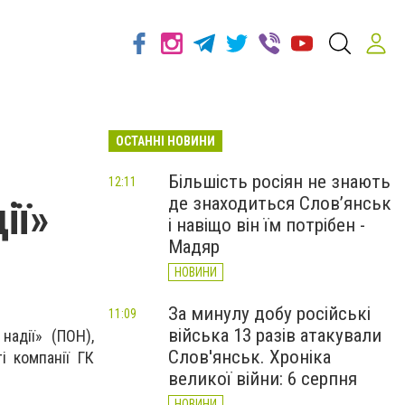
ОСТАННІ НОВИНИ
Більшість росіян не знають
12:11
де знаходиться Слов’янськ
ії»
і навіщо він їм потрібен -
Мадяр
НОВИНИ
За минулу добу російські
11:09
війська 13 разів атакували
надії» (ПОН),
Слов'янськ. Хроніка
і компанії ГК
великої війни: 6 серпня
НОВИНИ