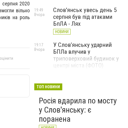
1 серпня 2020
Слов'янськ увесь день 5
змогли вільно
19:49
Вчора
серпня був під атаками
ників на роль
БпЛА - Лях
НОВИНИ
У Слов’янську ударний
19:17
Вчора
БПЛа влучив у
триповерховий будинок у
 оцінити
центрі міста (ФОТО)
НОВИНИ
Машина підірвалася на міні:
19:00
ТОП НОВИНИ
Вчора
Вадим Лях сповістив про
Росія вдарила по мосту
подробиці загибелі Олексія
Юкова
у Слов'янську: є
НОВИНИ
поранена
НОВИНИ