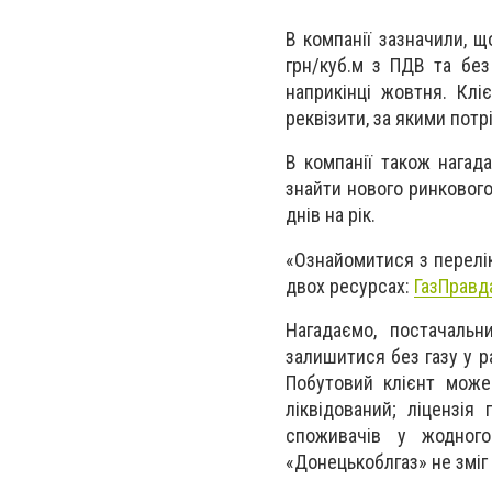
В компанії зазначили, щ
грн/куб.м з ПДВ та без
наприкінці жовтня. Клі
реквізити, за якими потр
В компанії також нагад
знайти нового ринкового
днів на рік.
«Ознайомитися з перелік
двох ресурсах:
ГазПравд
Нагадаємо, постачальник
залишитися без газу у р
Побутовий клієнт може
ліквідований; ліцензія
споживачів у жодного
«Донецькоблгаз» не зміг 