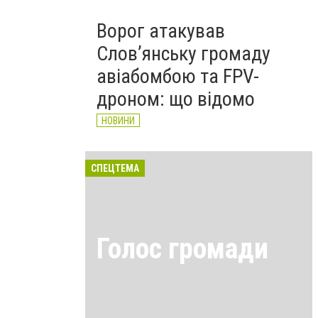
Ворог атакував
Слов’янську громаду
авіабомбою та FPV-
дроном: що відомо
НОВИНИ
СПЕЦТЕМА
Голос громади