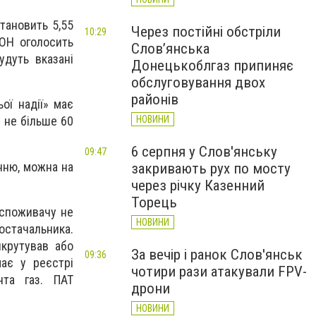
становить 5,55
Через постійні обстріли
10:29
ПОН оголосить
Слов’янська
удуть вказані
Донецькоблгаз припиняє
обслуговування двох
районів
ої надії» має
НОВИНИ
 не більше 60
6 серпня у Слов'янську
09:47
нню, можна на
закривають рух по мосту
через річку Казенний
Торець
 споживачу не
НОВИНИ
остачальника.
крутував або
За вечір і ранок Слов'янськ
09:36
має у реєстрі
чотири рази атакували FPV-
нта газ. ПАТ
дрони
НОВИНИ