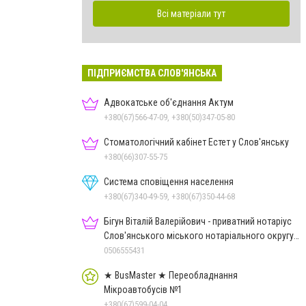
Всі матеріали тут
ПІДПРИЄМСТВА СЛОВ'ЯНСЬКА
Адвокатське об'єднання Актум
+380(67)566-47-09, +380(50)347-05-80
Стоматологічний кабінет Естет у Слов'янську
+380(66)307-55-75
Система сповіщення населення
+380(67)340-49-59, +380(67)350-44-68
Бігун Віталій Валерійович - приватний нотаріус
Слов'янського міського нотаріального округу
Дон.обл.
0506555431
★ BusMaster ★ Переобладнання
Мікроавтобусів №1
+380(67)599-04-04