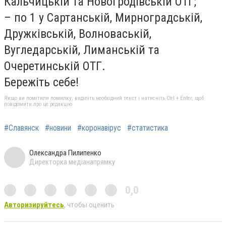
Кальчицькій та Новогродівській ОТГ;
– по 1 у Сартанській, Мирноградській,
Дружківській, Волноваській,
Вугледарській, Лиманській та
Очеретинській ОТГ.
Бережіть себе!
Якщо ви помітили помилку, виділіть необхідний текст і натисніть Ctrl + Enter, щоб
повідомити про це редакцію
#Славянск
#новини
#коронавірус
#статистика
Олександра Пилипенко
Директорка медіанапрямку
0,0
Авторизируйтесь
, чтобы оценить