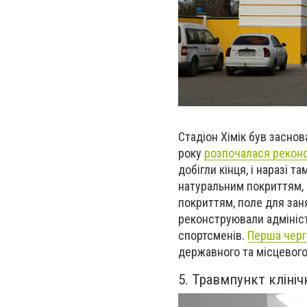
Стадіон Хімік був заснов
року
розпочалася реконс
добігли кінця, і наразі 
натуральним покриттям, б
покриттям, поле для зан
реконструювали адмініст
спортсменів.
Перша черга
державного та місцевог
5. Травмпункт клініч