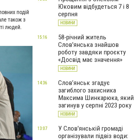
Юковим відбудеться 7 і 8
ловних подій
серпня
але також з
НОВИНИ
ті людей.
58-річний житель
15:16
Слов'янська знайшов
роботу завдяки проєкту
«Досвід має значення»
НОВИНИ
Слов’янськ згадує
14:36
загиблого захисника
Максима Шинкарюка, який
загинув у серпні 2023 року
НОВИНИ
У Слов'янській громаді
13:07
організували підвіз води: