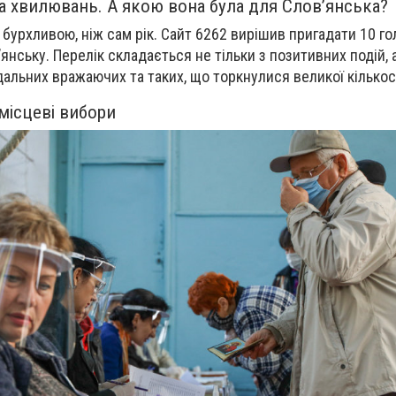
а хвилювань. А якою вона була для Слов’янська?
 бурхливою, ніж сам рік. Сайт 6262 вирішив пригадати 10 го
в’янську. Перелік складається не тільки з позитивних подій, 
дальних вражаючих та таких, що торкнулися великої кількос
 місцеві вибори