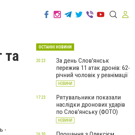
ОСТАННІ НОВИНИ
 та
За день Слов'янськ
20:23
пережив 11 атак дронів: 62-
річний чоловік у реанімації
НОВИНИ
Рятувальники показали
17:23
наслідки дронових ударів
по Слов'янську (ФОТО)
НОВИНИ
ь -
Прощання з Олексієм
16:30