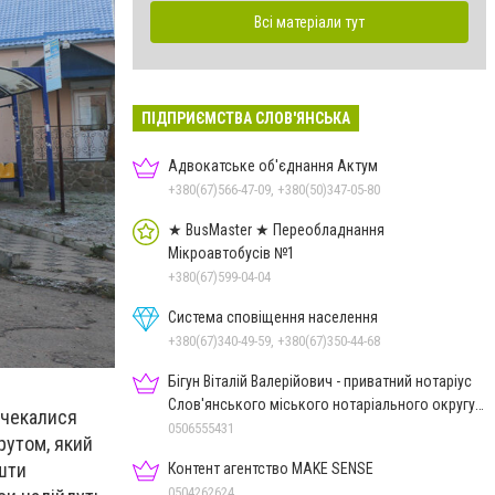
Всі матеріали тут
ПІДПРИЄМСТВА СЛОВ'ЯНСЬКА
Адвокатське об'єднання Актум
+380(67)566-47-09, +380(50)347-05-80
★ BusMaster ★ Переобладнання
Мікроавтобусів №1
+380(67)599-04-04
Система сповіщення населення
+380(67)340-49-59, +380(67)350-44-68
Бігун Віталій Валерійович - приватний нотаріус
Слов'янського міського нотаріального округу
очекалися
Дон.обл.
0506555431
рутом, який
ошти
Контент агентство MAKE SENSE
0504262624