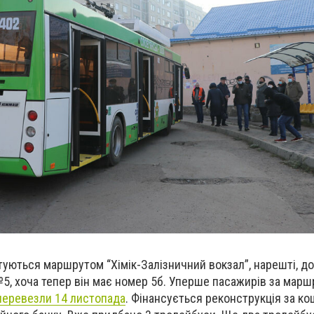
стуються маршрутом “Хімік-Залізничний вокзал”, нарешті, д
, хоча тепер він має номер 5б. Уперше пасажирів за марш
перевезли 14 листопада
. Фінансується реконструкція за к