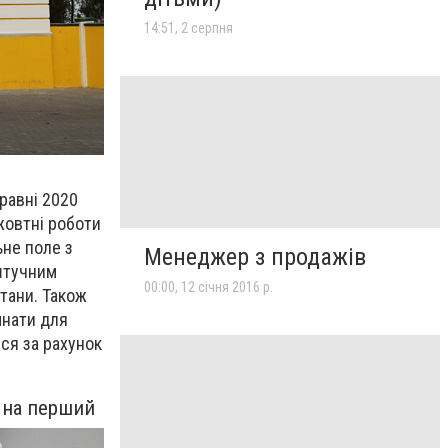
14:51, 2 серпня
травні 2020
 жовтні роботи
ьне поле з
Менеджер з продажів
 штучним
00:00, 12 січня 2016 р.
тани. Також
мнати для
ся за рахунок
у на перший