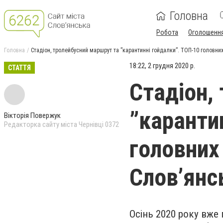
Головна
Робота
Оголошенн
Головна
Стадіон, тролейбусний маршрут та ”карантинні гойдалки”. ТОП-10 головних
18:22, 2 грудня 2020 р.
СТАТТЯ
Стадіон,
”каранти
Вікторія Повержук
Редакторка сайту міста Чернівці 0372
головних 
Слов’янс
Осінь 2020 року вже 