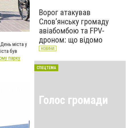
Ворог атакував
Слов’янську громаду
авіабомбою та FPV-
дроном: що відомо
 День міста у
НОВИНИ
іста був
ому парку
СПЕЦТЕМА
Голос громади