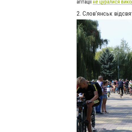
агітації
не цуралися вико
2. Слов’янськ відсвя