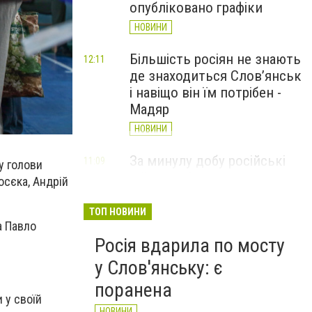
опубліковано графіки
НОВИНИ
Більшість росіян не знають
12:11
де знаходиться Слов’янськ
і навіщо він їм потрібен -
Мадяр
НОВИНИ
За минулу добу російські
11:09
ду голови
війська 13 разів атакували
осєка, Андрій
Слов'янськ. Хроніка
великої війни: 6 серпня
ТОП НОВИНИ
а Павло
НОВИНИ
Росія вдарила по мосту
у Слов'янську: є
поранена
 у своїй
НОВИНИ