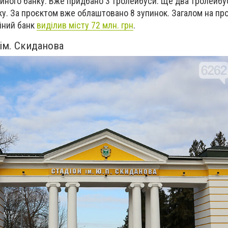
йного банку. Вже придбано 3 тролейбуси. Ще два тролейбу
оку. За проєктом вже облаштовано 8 зупинок. Загалом на пр
йний банк
виділив місту 72 млн. грн
.
 ім. Скиданова