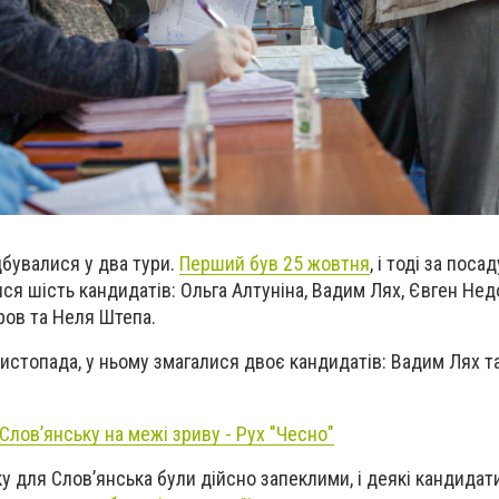
дбувалися у два тури.
Перший був 25 жовтня
, і тоді за поса
ся шість кандидатів: Ольга Алтуніна, Вадим Лях, Євген Нед
ров та Неля Штепа.
листопада, у ньому змагалися двоє кандидатів: Вадим Лях т
 Слов’янську на межі зриву - Рух "Чесно"
у для Слов’янська були дійсно запеклими, і деякі кандидати