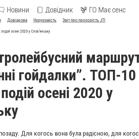
Новини
Довідник
ГО Має сенс
я
Довідкова
Нерухомість
Звіт про прозорість JTI
 подій осені 2020 у Слов’янську
 тролейбусний маршрут
нні гойдалки”. ТОП-10
подій осені 2020 у
ьку
позаду. Для когось вона була радісною, для когос