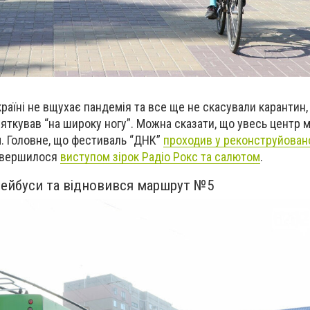
раїні не вщухає пандемія та все ще не скасували карантин,
яткував “на широку ногу”. Можна сказати, що увесь центр м
. Головне, що фестиваль “ДНК”
проходив у реконструйован
завершилося
виступом зірок Радіо Рокс та салютом
.
олейбуси та відновився маршрут №5