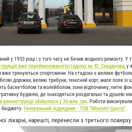
аний у 1953 році і з того часу не бачив жодного ремонту. У 
трукція вже перейменованогостадіону ім. Ю. Скиданова
, у
там вже тренуються спортсмени. На стадіоні є велике футбол
ігові доріжки, великі трибуни, тенісний корт, мале поле зі
ять баскетболом та волейболом, зони відпочинку, питні фон
ративну будівлю, де знаходяться роздягальні та душеві кі
 реконструкції обійшлася у 36 млн. грн
. Роботи виконували
о бюджету.
Генеральний підрядник - ТОВ "Моноліт Центр"
.
ної лікарні, нарешті, перенесли з третього поверх