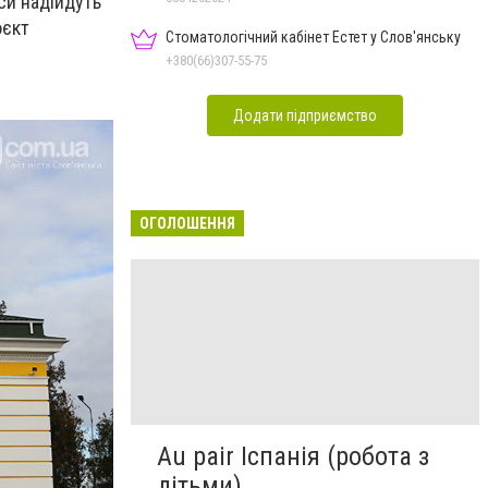
си надійдуть
оєкт
Стоматологічний кабінет Естет у Слов'янську
+380(66)307-55-75
Додати підприємство
ОГОЛОШЕННЯ
Au pair Іспанія (робота з
дітьми)