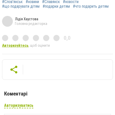
#Слов’янськ
#новини
#Славянск
#новости
#що подарувати дітям
#подарки детям
#что подарить детям
Лідія Хаустова
Головна редакторка
0,0
Авторизуйтесь
, щоб оцінити
Коментарі
Авторизуватись