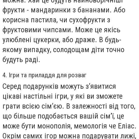
можна. Хай це будуть найноворічніші
фрукти - мандаринки з бананами. Або
корисна пастила, чи сухофрукти з
фруктовими чипсами. Може це якісь
улюблені цукерки, або драже. В будь-
якому випадку, солодощам діти точно
будуть раді.
4. Ігри та приладдя для розваг
Серед подарунків можуть з’явитися
цікаві настільні ігри, у які ви зможете
грати всією сім’єю. В залежності від того,
що більше подобається вашій сім’ї, це
може бути монополія, мемологія че Еліас.
Окрім самих ігор можна подарувати лижі,