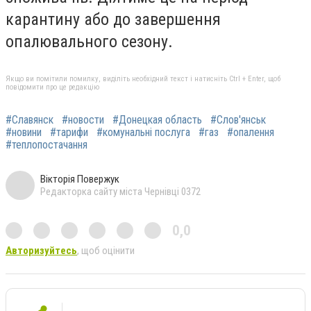
карантину або до завершення
опалювального сезону.
Якщо ви помітили помилку, виділіть необхідний текст і натисніть Ctrl + Enter, щоб
повідомити про це редакцію
#Славянск
#новости
#Донецкая область
#Слов'янськ
#новини
#тарифи
#комунальні послуга
#газ
#опалення
#теплопостачання
Вікторія Повержук
Редакторка сайту міста Чернівці 0372
0,0
Авторизуйтесь
, щоб оцінити