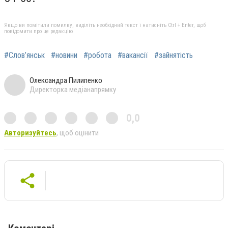
Якщо ви помітили помилку, виділіть необхідний текст і натисніть Ctrl + Enter, щоб
повідомити про це редакцію
#Слов’янськ
#новини
#робота
#вакансії
#зайнятість
Олександра Пилипенко
Директорка медіанапрямку
0,0
Авторизуйтесь
, щоб оцінити