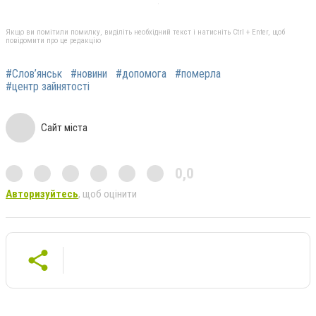
Якщо ви помітили помилку, виділіть необхідний текст і натисніть Ctrl + Enter, щоб
повідомити про це редакцію
#Слов’янськ
#новини
#допомога
#померла
#центр зайнятості
Сайт міста
0,0
Авторизуйтесь
, щоб оцінити