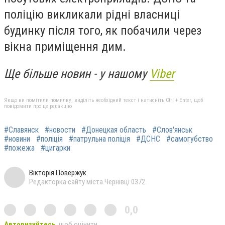
поліцію викликали рідні власниці
будинку після того, як побачили через
вікна приміщення дим.
Ще більше новин - у нашому
Viber
Якщо ви помітили помилку, виділіть необхідний текст і натисніть Ctrl + Enter, щоб
повідомити про це редакцію
#Славянск
#новости
#Донецкая область
#Слов'янськ
#новини
#поліція
#патрульна поліція
#ДСНС
#самогубство
#пожежа
#цигарки
Вікторія Повержук
Редакторка сайту міста Чернівці 0372
0,0
Авторизуйтесь
, щоб оцінити