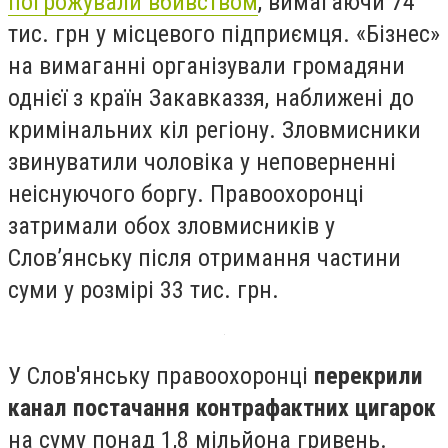
погрожували вбивством
, вимагаючи 74
тис. грн у місцевого підприємця. «Бізнес»
на вимаганні організували громадяни
однієї з країн Закавказзя, наближені до
кримінальних кіл регіону. Зловмисники
звинуватили чоловіка у неповерненні
неіснуючого боргу. Правоохоронці
затримали обох зловмисників у
Слов’янську після отримання частини
суми у розмірі 33 тис. грн.
У Слов'янську правоохоронці
перекрили
канал постачання контрафактних цигарок
на суму понад 1,8 мільйона гривень.