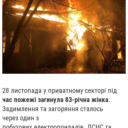
28 листопада у приватному секторі під
час пожежі загинула 83-річна жінка
.
З
адимлення та
загоряння сталось
через
один з
побутових
електроприладів.
ДСНС та