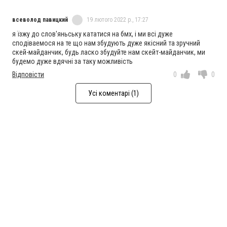
всеволод павицкий
19 лютого 2022 р., 17:27
я їзжу до слов'яньську кататися на бмх, і ми всі дуже
сподіваемося на те що нам збудують дуже якісний та зручний
скей-майданчик, будь ласко збудуйте нам скейт-майданчик, ми
будемо дуже вдячні за таку можливість
Відповісти
0
0
Усі коментарі (1)