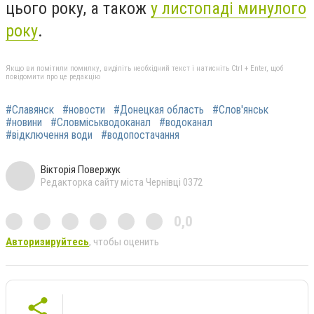
цього року, а також
у листопаді минулого
року
.
Якщо ви помітили помилку, виділіть необхідний текст і натисніть Ctrl + Enter, щоб
повідомити про це редакцію
#Славянск
#новости
#Донецкая область
#Слов'янськ
#новини
#Словміськводоканал
#водоканал
#відключення води
#водопостачання
Вікторія Повержук
Редакторка сайту міста Чернівці 0372
0,0
Авторизируйтесь
, чтобы оценить