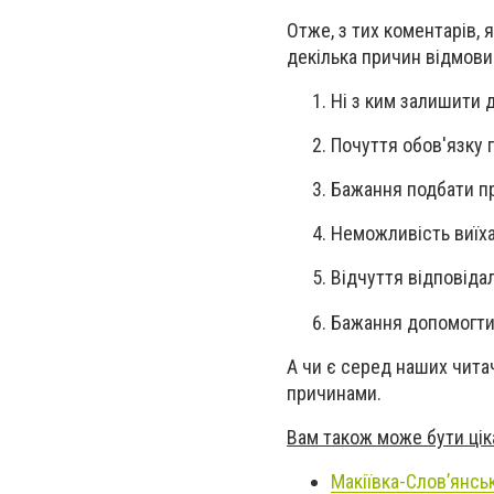
Отже, з тих коментарів, 
декілька причин відмови
Ні з ким залишити 
Почуття обов'язку 
Бажання подбати про
Неможливість виїха
Відчуття відповідал
Бажання допомогти т
А чи є серед наших чита
причинами.
Вам також може бути цік
Макіївка-Слов’янсь