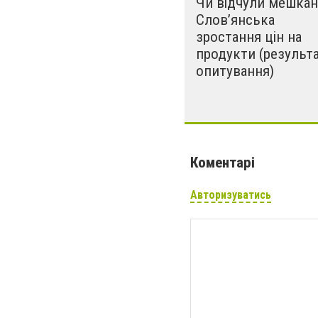
Чи відчули мешкан
Слов’янська
зростання цін на
продукти (результ
опитування)
Коментарі
Авторизуватись