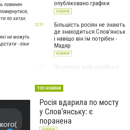
опубліковано графіки
сь повинен
 повернутися,
НОВИНИ
ти по хатах.
Більшість росіян не знають
12:11
де знаходиться Слов’янськ
які не можуть
і навіщо він їм потрібен -
істати - ліки
Мадяр
НОВИНИ
За минулу добу російські
11:09
війська 13 разів атакували
Слов'янськ. Хроніка
великої війни: 6 серпня
ТОП НОВИНИ
НОВИНИ
Росія вдарила по мосту
у Слов'янську: є
поранена
НОВИНИ