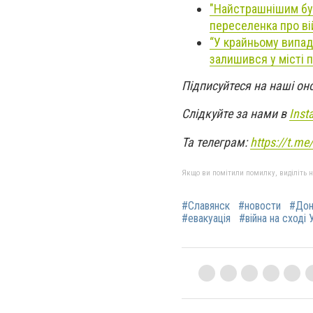
"Найстрашнішим бул
переселенка про ві
“У крайньому випадк
залишився у місті 
Підписуйтеся на наші он
Слідкуйте за нами в
Inst
Та телеграм:
https://t.m
Якщо ви помітили помилку, виділіть нео
#Славянск
#новости
#Дон
#евакуація
#війна на сході 