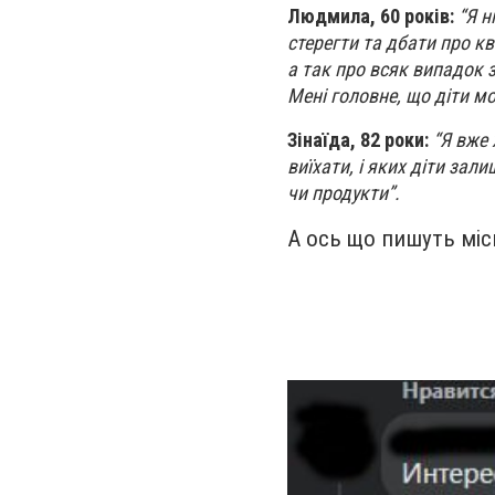
Людмила, 60 років:
“Я н
стерегти та дбати про кв
а так про всяк випадок з
Мені головне, що діти мої
Зінаїда, 82 роки:
“Я вже 
виїхати, і яких діти зал
чи продукти”.
А ось що пишуть міс