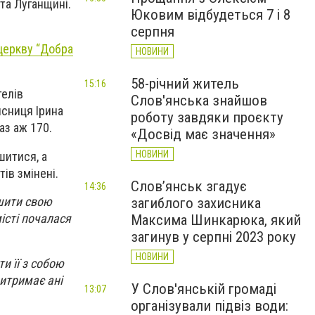
 та Луганщині.
Юковим відбудеться 7 і 8
серпня
церкву “Добра
НОВИНИ
58-річний житель
15:16
телів
Слов'янська знайшов
исниця Ірина
роботу завдяки проєкту
раз аж 170.
«Досвід має значення»
НОВИНИ
шитися, а
ів змінені.
Слов’янськ згадує
14:36
ишити свою
загиблого захисника
місті почалася
Максима Шинкарюка, який
загинув у серпні 2023 року
НОВИНИ
и її з собою
витримає ані
У Слов'янській громаді
13:07
організували підвіз води: