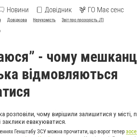
Новини
Довідник
ГО Має сенс
я
Довідкова
Нерухомість
Звіт про прозорість JTI
я
аюся” - чому мешканц
ька відмовляються
атися
а розповіли, чому вирішили залишитися у місті, 
ві заклики евакуюватися.
деннях Генштабу ЗСУ можна прочитати, що ворог тепер
зос