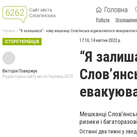
Головна
Робота
Оголошенн
Головна
“Я залишаюся” - чому мешканці Слов’янська відмовляються евакуюватис
17:10, 14 квітня 2022 р.
ІСТОРІЇ УКРАЇНЦІВ
“Я залиш
Слов’янс
Вікторія Повержук
Редакторка сайту міста Чернівці 0372
евакуюв
Мешканці Слов’янськ
ризики і багаторазо
Останні два тижні у зве