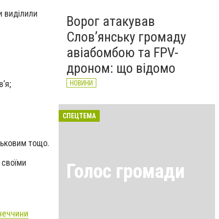
и виділили
Ворог атакував
Слов’янську громаду
авіабомбою та FPV-
дроном: що відомо
’я;
НОВИНИ
СПЕЦТЕМА
йськовим тощо.
 своїми
Голос громади
онеччини