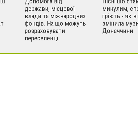
ці
Допомога від
Пісні що ста
держави, місцевої
минулим, сп
влади та міжнародних
гріють - як в
ат
фондів. На що можуть
змінила муз
розраховувати
Донеччини
переселенці