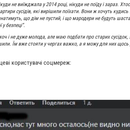
ікуди не виїжджала у 2014 році, нікуди не поїду і зараз. Хто
артири сусідів, які вирішили поїхати. Вони ж хочуть кудись
натимуть, що дім не пустий, і що мародери не будуть шаста
 у безпеці”.
хоч і не дуже молода, але маю подбати про старих сусідок, 
ишили. Їм вже стояти у чергах важко, а я можу для них щось д
цеві користувачі соцмереж: