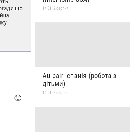
ють
огади що
14:51, 2 серпня
ійна
ику
Au pair Іспанія (робота з
дітьми)
14:51, 2 серпня
🙂