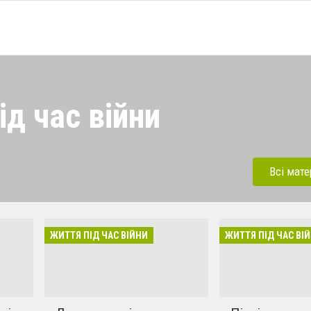
д час війни
війни продовжується. Ми
звичайних людей, які
Всі мате
ною віч-на-віч. Читайте.
я, особлива, індивідуальна.
ЖИТТЯ ПІД ЧАС ВІЙНИ
ЖИТТЯ ПІД ЧАС ВІ