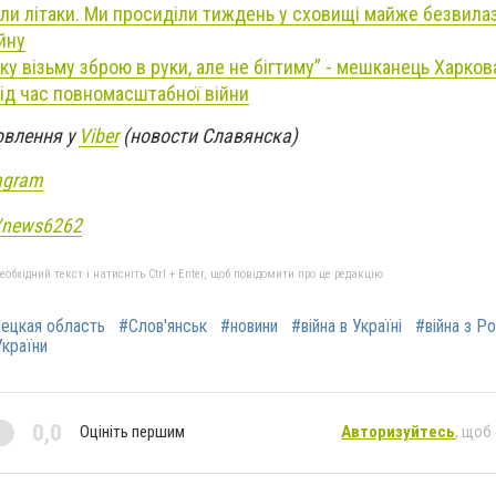
и літаки. Ми просиділи тиждень у сховищі майже безвилазн
йну
у візьму зброю в руки, але не бігтиму” - мешканець Харков
під час повномасштабної війни
овлення у
Viber
(новости Славянска)
agram
e/news6262
бхідний текст і натисніть Ctrl + Enter, щоб повідомити про це редакцію
ецкая область
#Слов'янськ
#новини
#війна в Україні
#війна з Р
України
0,0
Оцініть першим
Авторизуйтесь
, щоб