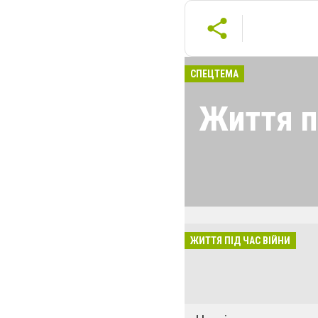
СПЕЦТЕМА
Життя пі
Життя під час 
зібрали історії 
зіткнулись з вій
Кожна з них сво
ЖИТТЯ ПІД ЧАС ВІЙНИ