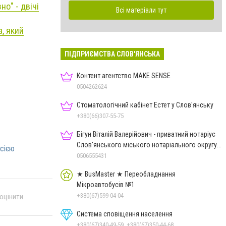
о" - двічі
Всі матеріали тут
а, який
ПІДПРИЄМСТВА СЛОВ'ЯНСЬКА
Контент агентство MAKE SENSE
0504262624
Стоматологічний кабінет Естет у Слов'янську
+380(66)307-55-75
Бігун Віталій Валерійович - приватний нотаріус
Слов'янського міського нотаріального округу
осією
Дон.обл.
0506555431
★ BusMaster ★ Переобладнання
Мікроавтобусів №1
+380(67)599-04-04
 оцінити
Система сповіщення населення
+380(67)340-49-59, +380(67)350-44-68