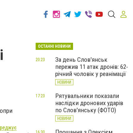
ОСТАННІ НОВИНИ
і
За день Слов'янськ
20:23
пережив 11 атак дронів: 62-
річний чоловік у реанімації
НОВИНИ
Рятувальники показали
17:23
наслідки дронових ударів
по Слов'янську (ФОТО)
попри
НОВИНИ
ереджує
Прощання з Олексієм
16:30