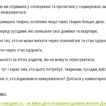
які ми отримали у спілкуванні та прочитали у соцмережах, м
 евакуюватися:
домашніх тварин, особливо якщо таких тварин більше двох;
перед сусідами, які залишили свої домівки та квартири;
 тих, хто не може виїхати через похилий вік та стан здоров
ти через стан здоров’я;
ьності за літніх родичів, які не можуть пересуватися;
ут і зараз тим, хто цього потребує: тваринам, сусідам, ві
чів ті, хто відмовився евакуюватися? Діліться у коментарях
аво:
к-невідомість - як війна двічі позбавила домівки жителя Д