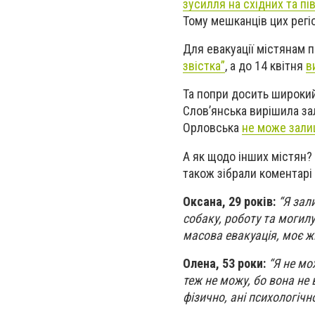
зусилля на східних та пі
Тому мешканців цих регі
Для евакуації містянам 
звістка”
, а до 14 квітня
в
Та попри досить широкий 
Слов’янська вирішила за
Орловська
не може зали
А як щодо інших містян?
також зібрали коментарі 
Оксана, 29 років:
“Я зал
собаку, роботу та могилу
масова евакуація, моє ж
Олена, 53 роки:
“Я не мож
теж не можу, бо вона не
фізично, ані психологічно