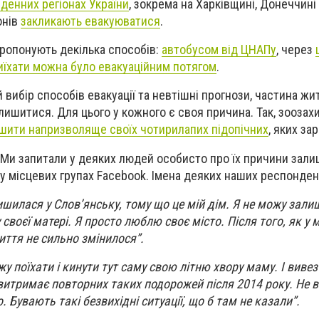
вденних регіонах України
, зокрема на Харківщині, Донеччині
онів
закликають евакуюватися
.
пропонують декілька способів:
автобусом від ЦНАПу
, через
иїхати можна було евакуаційним потягом
.
вибір способів евакуації та невтішні прогнози, частина жи
лишитися. Для цього у кожного є своя причина. Так, зоозах
шити напризволяще своїх чотирилапих підопічних
, яких за
 Ми запитали у деяких людей особисто про їх причини зали
у місцевих групах Facebook. Імена деяких наших респондент
ишилася у Слов’янську, тому що це мій дім. Я не можу зал
 своєї матері. Я просто люблю своє місто. Після того, як у 
иття не сильно змінилося”.
у поїхати і кинути тут саму свою літню хвору маму. І вивезт
 витримає повторних таких подорожей після 2014 року. Не 
. Бувають такі безвихідні ситуації, що б там не казали”.