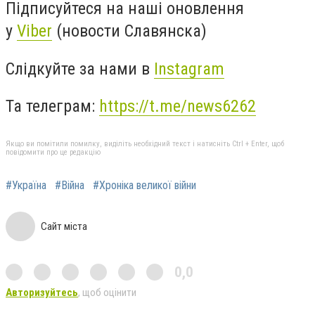
Підписуйтеся на наші оновлення
у
Viber
(новости Славянска)
Слідкуйте за нами в
Instagram
Та телеграм:
https://t.me/news6262
Якщо ви помітили помилку, виділіть необхідний текст і натисніть Ctrl + Enter, щоб
повідомити про це редакцію
#Україна
#Війна
#Хроніка великої війни
Сайт міста
0,0
Авторизуйтесь
, щоб оцінити