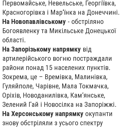
Первомайське, Невельське, Георгіївка,
Красногорівка і Мар’їнка на Донеччині.
На Новопавлівському
- обстріляно
Богоявленку та Микільське Донецької
області.
На Запорізькому напрямку
від
артилерійського вогню постраждали
райони понад 15 населених пунктів.
Зокрема, це – Времівка, Малинівка,
Гуляйполе, Чарівне, Мала Токмачка,
Оріхів, Новоданилівка, Кам’янське,
Зелений Гай і Новосілка на Запоріжжі.
На Херсонському напрямку
окупанти
знову обстріляли з усього спектру