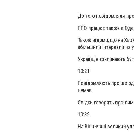
До того повідомляли про 
ППО працює також в Одес
Також відомо, що на Хар
збільшили інтервали на у
Українців закликають бу
10:21
Повідомляють про ще оди
немає.
Свідки говорять про дим 
10:32
На Вінничині великий ул