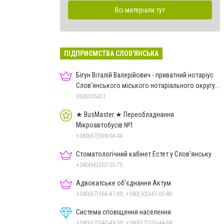
Всі матеріали тут
ПІДПРИЄМСТВА СЛОВ'ЯНСЬКА
Бігун Віталій Валерійович - приватний нотаріус
Слов'янського міського нотаріального округу
Дон.обл.
0506555431
★ BusMaster ★ Переобладнання
Мікроавтобусів №1
+380(67)599-04-04
Стоматологічний кабінет Естет у Слов'янську
+380(66)307-55-75
Адвокатське об'єднання Актум
+380(67)566-47-09, +380(50)347-05-80
Система сповіщення населення
+380(67)340-49-59, +380(67)350-44-68