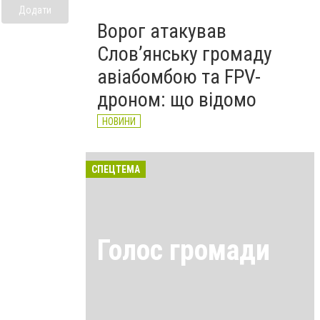
Додати
Ворог атакував
Слов’янську громаду
авіабомбою та FPV-
дроном: що відомо
НОВИНИ
СПЕЦТЕМА
Голос громади