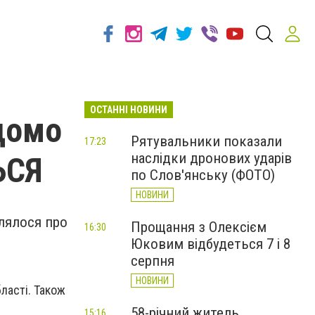
ОСТАННІ НОВИНИ
ідомо
Рятувальники показали
17:23
наслідки дронових ударів
ЬСЯ
по Слов'янську (ФОТО)
НОВИНИ
млялося про
Прощання з Олексієм
16:30
Юковим відбудеться 7 і 8
серпня
НОВИНИ
бласті. Також
58-річний житель
15:16