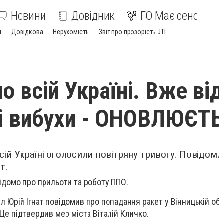
Новини
Довідник
ГО Має сенс
я
Довідкова
Нерухомість
Звіт про прозорість JTI
о всій Україні. Вже в
і вибухи - ОНОВЛЮЄТ
сій Україні оголосили повітряну тривогу. Повідо
т.
ідомо про прильоти та роботу ППО.
ил Юрій Ігнат повідомив про попадання ракет у Вінницькій о
 Це підтвердив мер міста Віталій Кличко.