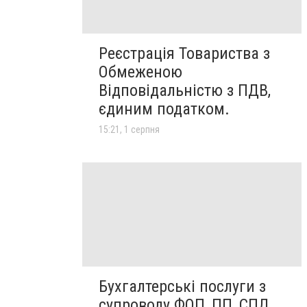
Реєстрація Товариства з
Обмеженою
Відповідальністю з ПДВ,
єдиним податком.
15:21, 1 серпня
Бухгалтерські послуги з
супроводу ФОП, ПП, СПД,