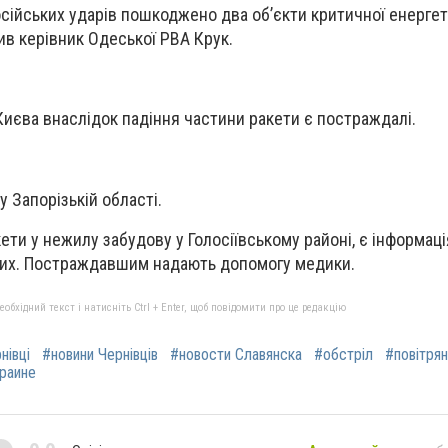
сійських ударів пошкоджено два об’єкти критичної енергет
ив керівник Одеської РВА Крук.
 Києва внаслідок падіння частини ракети є постраждалі.
 Запорізькій області.
ети у нежилу забудову у Голосіївському районі, є інформаці
ених. Постраждавшим надають допомогу медики.
бхідний текст і натисніть Ctrl + Enter, щоб повідомити про це редакцію
нівці
#новини Чернівців
#новости Славянска
#обстріл
#повітрян
краине