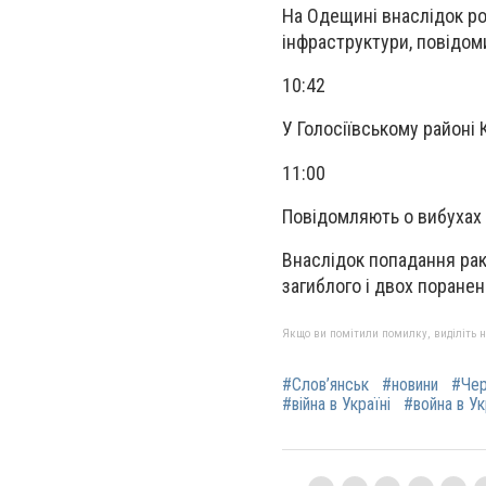
На Одещині внаслідок ро
інфраструктури, повідом
10:42
У Голосіївському районі
11:00
Повідомляють о вибухах у
Внаслідок попадання рак
загиблого і двох поран
Якщо ви помітили помилку, виділіть нео
#Слов’янськ
#новини
#Чер
#війна в Україні
#война в У