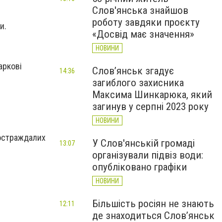
Слов'янська знайшов
роботу завдяки проєкту
и.
«Досвід має значення»
НОВИНИ
аркові
Слов’янськ згадує
14:36
загиблого захисника
Максима Шинкарюка, який
загинув у серпні 2023 року
НОВИНИ
постраждалих
У Слов'янській громаді
13:07
організували підвіз води:
опубліковано графіки
НОВИНИ
Більшість росіян не знають
12:11
де знаходиться Слов’янськ