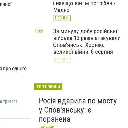
і навіщо він їм потрібен -
ичної
Мадяр
НОВИНИ
За минулу добу російські
11:09
війська 13 разів атакували
Слов'янськ. Хроніка
великої війни: 6 серпня
НОВИНИ
я про одного
Через постійні обстріли
10:29
Слов’янська
Донецькоблгаз припиняє
ТОП НОВИНИ
обслуговування двох
Росія вдарила по мосту
районів
а тривога
у Слов'янську: є
НОВИНИ
поранена
НОВИНИ