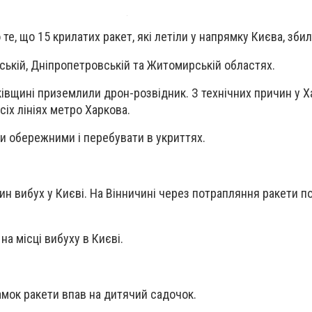
те, що 15 крилатих ракет, які летіли у напрямку Києва, збил
ькій, Дніпропетровській та Житомирській областях.
ківщині приземлили дрон-розвідник. З технічних причин у Х
сіх лініях метро Харкова.
ти обережними і перебувати в укриттях.
н вибух у Києві. На Вінничині через потрапляння ракети 
на місці вибуху в Києві.
амок ракети впав на дитячий садочок.