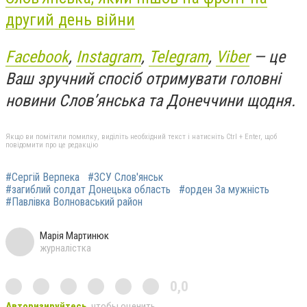
другий день війни
Facebook
,
Instagram
,
Telegram
,
Viber
— це
Ваш зручний спосіб отримувати головні
новини Слов’янська та Донеччини щодня.
Якщо ви помітили помилку, виділіть необхідний текст і натисніть Ctrl + Enter, щоб
повідомити про це редакцію
#Сергій Верпека
#ЗСУ Слов'янськ
#загиблий солдат Донецька область
#орден За мужність
#Павлівка Волноваський район
Марія Мартинюк
журналістка
0,0
Авторизируйтесь
, чтобы оценить