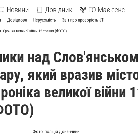
Новини
Довідник
ГО Має сенс
я
Довідкова
Нерухомість
Звіт про прозорість JTI
я. Хроніка великої війни 12 травня (ФОТО)
ники над Слов'янськом
ару, який вразив міст
роніка великої війни 1
ФОТО)
Фото: поліція Донеччини