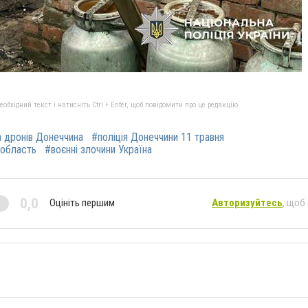
бхідний текст і натисніть Ctrl + Enter, щоб повідомити про це редакцію
а дронів Донеччина
#поліція Донеччини 11 травня
 область
#воєнні злочини Україна
0,0
Оцініть першим
Авторизуйтесь
, щоб