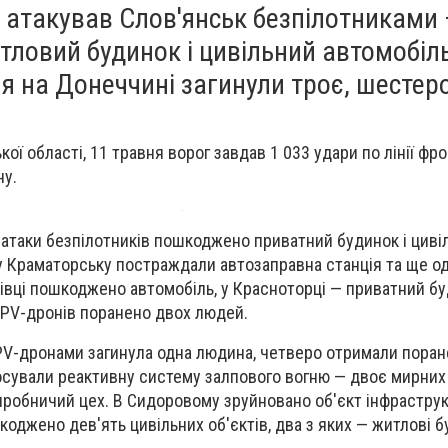
 атакував Слов'янськ безпілотниками
ловий будинок і цивільний автомобіль
я на Донеччині загинули троє, шестер
кої області, 11 травня ворог завдав 1 033 удари по лінії фро
ну.
 атаки безпілотників пошкоджено приватний будинок і циві
у Краматорську постраждали автозаправна станція та ще о
івці пошкоджено автомобіль, у Красноторці — приватний бу
FPV-дронів поранено двох людей.
FPV-дронами загинула одна людина, четверо отримали поран
осували реактивну систему залпового вогню — двоє мирни
робничий цех. В Сидоровому зруйновано об'єкт інфраструк
оджено дев'ять цивільних об'єктів, два з яких — житлові б