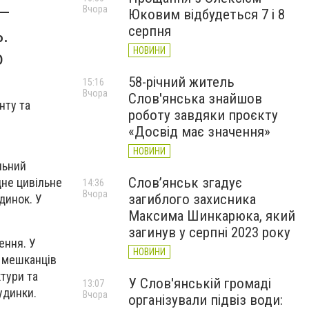
 —
Вчора
Юковим відбудеться 7 і 8
серпня
.
НОВИНИ
о
58-річний житель
15:16
Вчора
Слов'янська знайшов
нту та
роботу завдяки проєкту
«Досвід має значення»
НОВИНИ
льний
Слов’янськ згадує
дне цивільне
14:36
Вчора
загиблого захисника
динок. У
Максима Шинкарюка, який
загинув у серпні 2023 року
ення. У
НОВИНИ
х мешканців
тури та
У Слов'янській громаді
13:07
удинки.
Вчора
організували підвіз води: