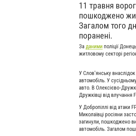
11 травня ворог
пошкоджено жит
Загалом того дн
поранені.
За
даними
поліції Донець
житловому секторі регіо
У Слов'янську внаслідок
автомобіль. У сусідньом
авто. В Олексієво-Дружк
Дружківці від влучання 
У Добропіллі від атаки 
Миколаївці росіяни заст
загинули, пошкоджено ви
автомобіль. Загалом пошк