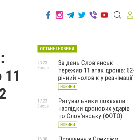
ОСТАННІ НОВИНИ
:
За день Слов'янськ
20:23
Вчора
пережив 11 атак дронів: 62-
о 11
річний чоловік у реанімації
НОВИНИ
2
Рятувальники показали
17:23
Вчора
наслідки дронових ударів
по Слов'янську (ФОТО)
НОВИНИ
Прощання з Олексієм
16:30