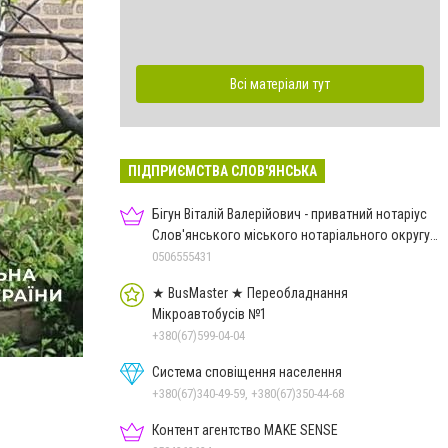
Всі матеріали тут
ПІДПРИЄМСТВА СЛОВ'ЯНСЬКА
Бігун Віталій Валерійович - приватний нотаріус
Слов'янського міського нотаріального округу
Дон.обл.
0506555431
★ BusMaster ★ Переобладнання
Мікроавтобусів №1
+380(67)599-04-04
Система сповіщення населення
+380(67)340-49-59, +380(67)350-44-68
Контент агентство MAKE SENSE