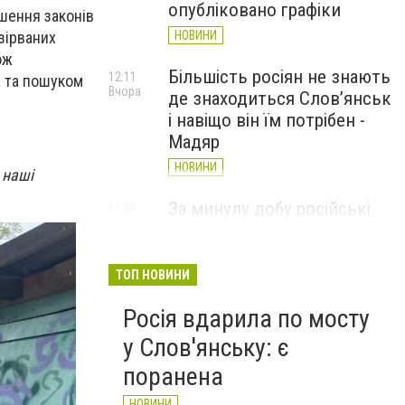
опубліковано графіки
ушення законів
зірваних
НОВИНИ
ож
Більшість росіян не знають
12:11
а та пошуком
Вчора
де знаходиться Слов’янськ
і навіщо він їм потрібен -
Мадяр
НОВИНИ
 наші
За минулу добу російські
11:09
Вчора
війська 13 разів атакували
Слов'янськ. Хроніка
великої війни: 6 серпня
ТОП НОВИНИ
НОВИНИ
Росія вдарила по мосту
у Слов'янську: є
поранена
НОВИНИ