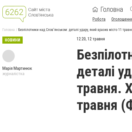
Головна
Робота
Оголошенн
Головна
Безпілотники над Слов'янськом: деталі удару, який вразив місто 11 травн
12:20, 12 травня
НОВИНИ
Безпілот
деталі уд
Марія Мартинюк
журналістка
травня. Х
травня (