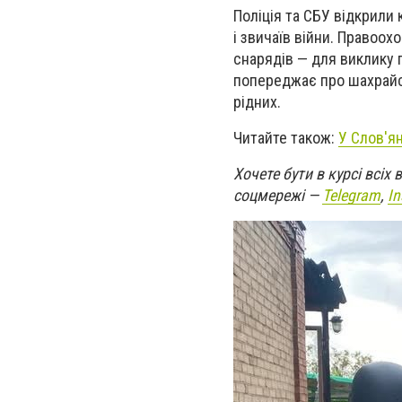
Поліція та СБУ відкрили
і звичаїв війни. Правоо
снарядів — для виклику п
попереджає про шахрайсь
рідних.
Читайте також:
У Слов'я
Хочете бути в курсі всіх
соцмережі —
Telegram
,
I