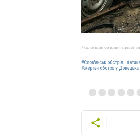
Якщо ви помітили помилку, виділіть нео
#Слов'янськ обстріл
#атак
#жертви обстрілу Донецька