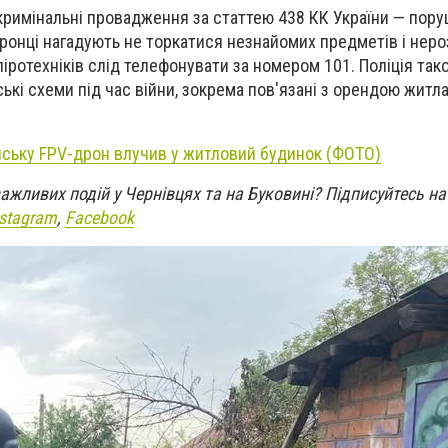
 кримінальні провадження за статтею 438 КК України — пор
хоронці нагадують не торкатися незнайомих предметів і неро
іротехніків слід телефонувати за номером 101. Поліція так
кі схеми під час війни, зокрема пов'язані з орендою житл
нську FPV-дрон влучив у житловий будинок (ФОТО)
 важливих подій у Чернівцях та на Буковині?
Підписуйтесь на
nstagram
,
Facebook