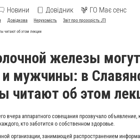
Новини
Довідник
ГО Має сенс
я
Довідкова
Нерухомість
Звіт про прозорість JTI
ты читают об этом лекции
олочной железы могу
 и мужчины: в Славян
ы читают об этом лек
о вчера аппаратного совещания прозвучало объявление, 
аждого, кто заботится о собственном здоровье.
нной организации, занимающей распространением информа