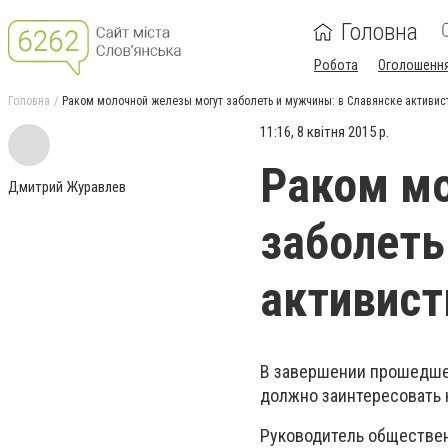
Головна
Робота
Оголошенн
Головна
Раком молочной железы могут заболеть и мужчины: в Славянске активис
11:16, 8 квітня 2015 р.
Раком м
Дмитрий Журавлев
заболеть
активист
В завершении прошедшег
должно заинтересовать к
Руководитель обществе