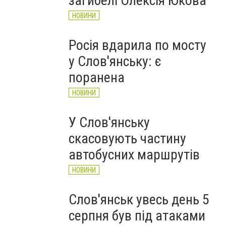
загибелі Олексія Юкова
НОВИНИ
Росія вдарила по мосту
у Слов'янську: є
поранена
НОВИНИ
У Слов'янську
скасовують частину
автобусних маршрутів
НОВИНИ
Слов'янськ увесь день 5
серпня був під атаками