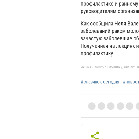
профилактике и раннему
руководителям организа
Как сообщила Неля Вале
заболеваний раком моло
зачастую заболевшие обр
Полученная на лекциях 
профилактику.
Якщо ви помітили помилку, виділіть нео
#славянск сегодня
#новос