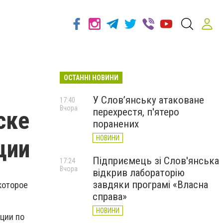
ОСТАННІ НОВИНИ
т
У Слов’янську атаковане
17:40
Вчора
перехрестя, п'ятеро
ске
поранених
НОВИНИ
ции
Підприємець зі Слов'янська
17:24
Вчора
відкрив лабораторію
завдяки програмі «Власна
которое
справа»
НОВИНИ
ции по