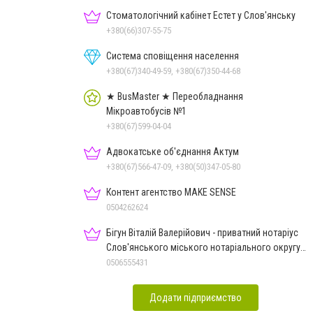
Стоматологічний кабінет Естет у Слов'янську
+380(66)307-55-75
Система сповіщення населення
+380(67)340-49-59, +380(67)350-44-68
★ BusMaster ★ Переобладнання
Мікроавтобусів №1
+380(67)599-04-04
Адвокатське об'єднання Актум
+380(67)566-47-09, +380(50)347-05-80
Контент агентство MAKE SENSE
0504262624
Бігун Віталій Валерійович - приватний нотаріус
Слов'янського міського нотаріального округу
Дон.обл.
0506555431
Додати підприємство