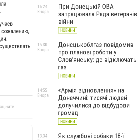
ила
При Донецькій ОВА
16:24
.
Вчора
запрацювала Рада ветеранів
війни
учаев
НОВИНИ
К сожалению,
дии.
Донецькоблгаз повідомив
15:30
осуществлять
Вчора
про планові роботи у
Слов’янську: де відключать
газ
НОВИНИ
«Армія відновлення» на
14:55
Вчора
Донеччині: тисячі людей
долучилися до відбудови
 оцінити
громад
НОВИНИ
Як службові собаки 18-ї
13:34