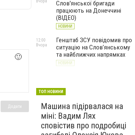
Вчора
Слов'янської бригади
працюють на Донеччині
(ВІДЕО)
НОВИНИ
Генштаб ЗСУ повідомив про
12:00
Вчора
ситуацію на Слов’янському
та найближчих напрямках
🙂
НОВИНИ
Слов’янськ обстріляли 13
11:18
Вчора
разів за добу. Хроніка
великої війни: 7 серпня
ТОП НОВИНИ
НОВИНИ
Машина підірвалася на
Додати
міні: Вадим Лях
сповістив про подробиці