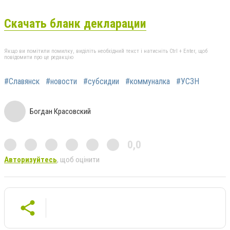
Скачать бланк декларации
Якщо ви помітили помилку, виділіть необхідний текст і натисніть Ctrl + Enter, щоб
повідомити про це редакцію
#Славянск
#новости
#субсидии
#коммуналка
#УСЗН
Богдан Красовский
0,0
Авторизуйтесь
, щоб оцінити