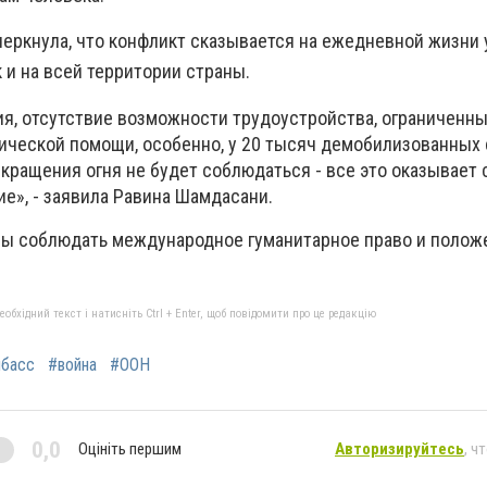
еркнула, что конфликт сказывается на ежедневной жизни 
к и на всей территории страны.
я, отсутствие возможности трудоустройства, ограниченны
ической помощи, особенно, у 20 тысяч демобилизованных 
кращения огня не будет соблюдаться - все это оказывает
е», - заявила Равина Шамдасани.
ны соблюдать международное гуманитарное право и полож
бхідний текст і натисніть Ctrl + Enter, щоб повідомити про це редакцію
басс
#война
#ООН
0,0
Оцініть першим
Авторизируйтесь
, ч