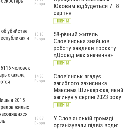
-секретарь
Вчора
Юковим відбудеться 7 і 8
серпня
НОВИНИ
 об убийстве
58-річний житель
15:16
еспублика» и
Вчора
Слов'янська знайшов
роботу завдяки проєкту
«Досвід має значення»
НОВИНИ
 6116 человек
рь сказала,
Слов’янськ згадує
14:36
аются
Вчора
загиблого захисника
Максима Шинкарюка, який
загинув у серпні 2023 року
Лишь в 2015
НОВИНИ
стрелов жилых
, находящихся
У Слов'янській громаді
13:07
ель
Вчора
організували підвіз води: