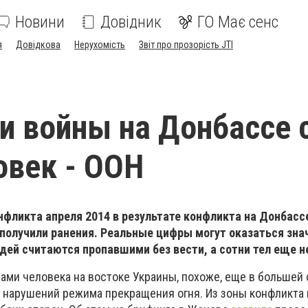
Новини
Довідник
ГО Має сенс
я
Довідкова
Нерухомість
Звіт про прозорість JTI
 войны на Донбассе 
овек - ООН
нфликта апреля 2014 в результате конфликта на Донбасс
- получили ранения. Реальные цифры могут оказаться зна
дей считаются пропавшими без вести, а сотни тел еще н
ами человека на востоке Украины, похоже, еще в большей
е нарушений режима прекращения огня. Из зоны конфликта