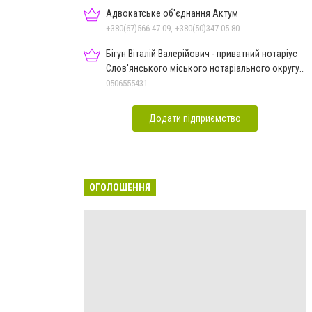
Адвокатське об'єднання Актум
+380(67)566-47-09, +380(50)347-05-80
Бігун Віталій Валерійович - приватний нотаріус
Слов'янського міського нотаріального округу
Дон.обл.
0506555431
Додати підприємство
ОГОЛОШЕННЯ