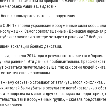
обеих сторон. Об этом на брифинге в Женеве
заявила
пресс
ам человека Равина Шамдасани.
де боев используются тяжелые вооружения.
я ООН, 13 апреля украинские вооруженные силы сообщили
ннослужащих. Самопровозглашенные «Донецкая народная р
публика» заявили о потере четырех и ранении 17 бойцов.
йшей эскалации боевых действий.
ани, с апреля 2014 года в результате конфликта в Украине
учили ранения. Эти данные приблизительны. Пресс-секрета
ут оказаться значительно выше, так как сотни людей счит
 сотни тел еще не опознаны.
режнему серьезно страдают от затянувшегося конфликта. 
ых жителей были убиты в результате неизбирательных об
льтате подрыва на минах и других снарядах на территориях
тельства, так и вооруженных групп», – сказала представит
ам человека.