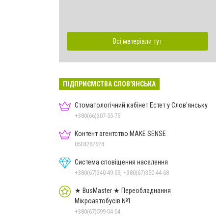
Всі матеріали тут
ПІДПРИЄМСТВА СЛОВ'ЯНСЬКА
Стоматологічний кабінет Естет у Слов'янську
+380(66)307-55-75
Контент агентство MAKE SENSE
0504262624
Система сповіщення населення
+380(67)340-49-59, +380(67)350-44-68
★ BusMaster ★ Переобладнання
Мікроавтобусів №1
+380(67)599-04-04