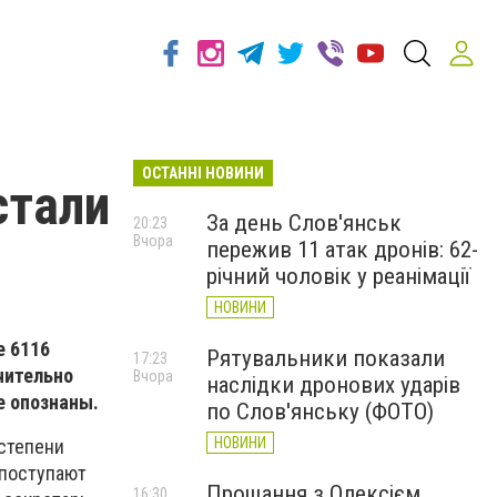
ОСТАННІ НОВИНИ
стали
За день Слов'янськ
20:23
Вчора
пережив 11 атак дронів: 62-
річний чоловік у реанімації
НОВИНИ
е 6116
Рятувальники показали
17:23
чительно
Вчора
наслідки дронових ударів
е опознаны.
по Слов'янську (ФОТО)
НОВИНИ
 степени
 поступают
Прощання з Олексієм
16:30