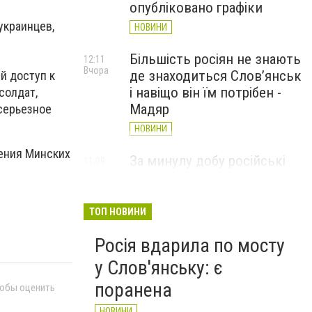
опубліковано графіки
украинцев,
НОВИНИ
Більшість росіян не знають
12:11
Вчора
де знаходиться Слов’янськ
й доступ к
і навіщо він їм потрібен -
солдат,
Мадяр
 серьезное
НОВИНИ
ения Минских
За минулу добу російські
11:09
Вчора
війська 13 разів атакували
Слов'янськ. Хроніка
великої війни: 6 серпня
ТОП НОВИНИ
НОВИНИ
Росія вдарила по мосту
у Слов'янську: є
поранена
тобы оценить
НОВИНИ