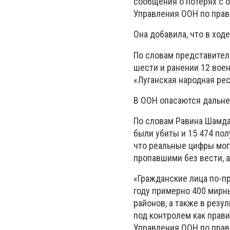
сообщения о потерях с 
Управления ООН по прав
Она добавила, что в хо
По словам представител
шести и ранении 12 вое
«Луганская народная рес
В ООН опасаются дальне
По словам Равина Шамдас
были убиты и 15 474 пол
что реальные цифры мог
пропавшими без вести, а
«Гражданские лица по-п
году примерно 400 мирн
районов, а также в резу
под контролем как прави
Управления ООН по прав