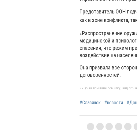
Представитель ООН подч
как в зоне конфликта, та
«Распространение оружи
медицинской и психолог
опасения, что режим пре
воздействие на населени
Она призвала все сторо
договоренностей.
Якщо ви помітили помилку, виділіть нео
#Славянск
#новости
#Дон