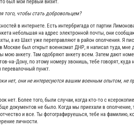
 это был мой первый визит.
ля того, чтобы стать добровольцем?
ностей в интернете. Есть интербригада от партии Лимонов
нкета небольшая на адрес электронной почты, они сообща
ахты, а из Шахт уже переправляют в район ополчения. Я пис
 в Москве был открыт военкомат ДНР, я написал туда, мне 
ы мою анкету. Там одобряют анкету всем. Затем дают номе
ов-на-Дону, по этому номеру звонишь, тебе говорят, куда 
я перевалочный пункт.
рки нет, они не интересуются вашим военным опытом, не п
ок нет. Более того, были случаи, когда кто-то с ксерокопи
обще документов не было. Когда мы приехали в ополчение, 
отчество и все. Ты фотографируешься, тебе на фамилию, к
ерение личности.