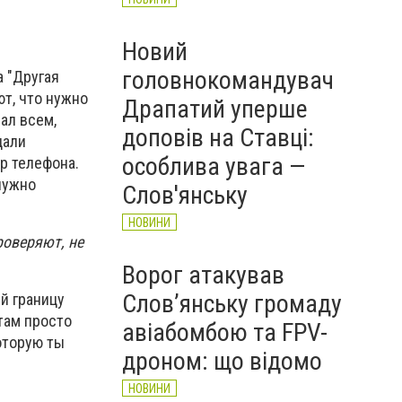
Новий
головнокомандувач
а "Другая
ют, что нужно
Драпатий уперше
ал всем,
доповів на Ставці:
дали
особлива увага —
р телефона.
нужно
Слов'янську
НОВИНИ
роверяют, не
Ворог атакував
Слов’янську громаду
ей границу
там просто
авіабомбою та FPV-
оторую ты
дроном: що відомо
НОВИНИ