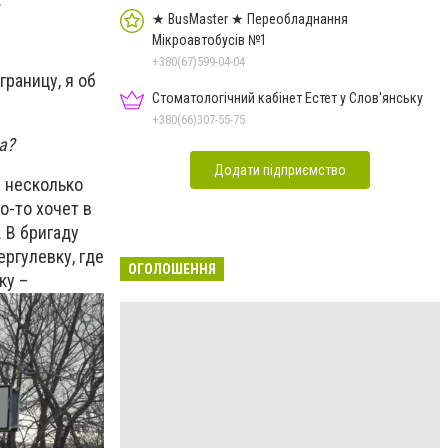
★ BusMaster ★ Переобладнання
Мікроавтобусів №1
+380(67)599-04-04
границу, я об
Стоматологічний кабінет Естет у Слов'янську
+380(66)307-55-75
а?
Додати підприємство
и несколько
о-то хочет в
. В бригаду
ергулевку, где
ОГОЛОШЕННЯ
ку –