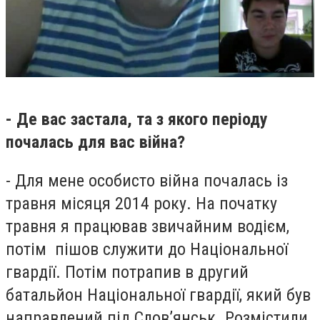
- Де вас застала, та з якого періоду
почалась для вас війна?
- Для мене особисто війна почалась із
травня місяця 2014 року. На початку
травня я працював звичайним водієм,
потім пішов служити до Національної
гвардії. Потім потрапив в другий
батальйон Національної гвардії, який був
направлений під Слов’янськ. Розмістили