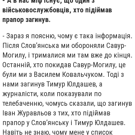
- А в нас міф існує, що один з
військовослужбовців, хто підіймав
прапор загинув.
- Зараз я поясню, чому є така інформація.
Після Слов’янська ми обороняли Савур-
Могилу, і трималися ми там вже до кінця.
Останній, хто покидав Савур-Могилу, це
були ми з Василем Ковальчуком. Тоді з
нами загинув Тимур Юлдашев, а
журналісти, коли показували по
телебаченню, чомусь сказали, що загинув
Іван Журавльов з тих, хто підіймав
прапор у Слов’янську і Тимур Юлдашев.
Навіть не знаю, чому мене у список