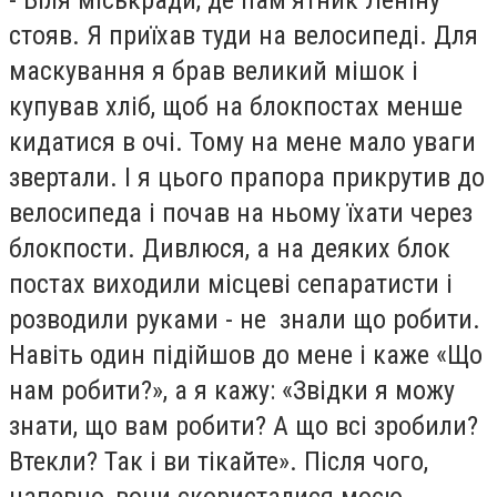
стояв. Я приїхав туди на велосипеді. Для
маскування я брав великий мішок і
купував хліб, щоб на блокпостах менше
кидатися в очі. Тому на мене мало уваги
звертали. І я цього прапора прикрутив до
велосипеда і почав на ньому їхати через
блокпости. Дивлюся, а на деяких блок
постах виходили місцеві сепаратисти і
розводили руками - не знали що робити.
Навіть один підійшов до мене і каже «Що
нам робити?», а я кажу: «Звідки я можу
знати, що вам робити? А що всі зробили?
Втекли? Так і ви тікайте». Після чого,
напевно, вони скористалися моєю