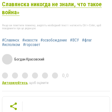
Славянска никогда не знали, что такое
война»
Якщо ви помітили помилку, виділіть необхідний текст і натисніть Ctrl + Enter, щоб
повідомити про це редакцію
#Славянск
#новости
#освобождение
#ВСУ
#флаг
#исполком
#горсовет
Богдан Красовский
0,0
Авторизуйтесь
, щоб оцінити