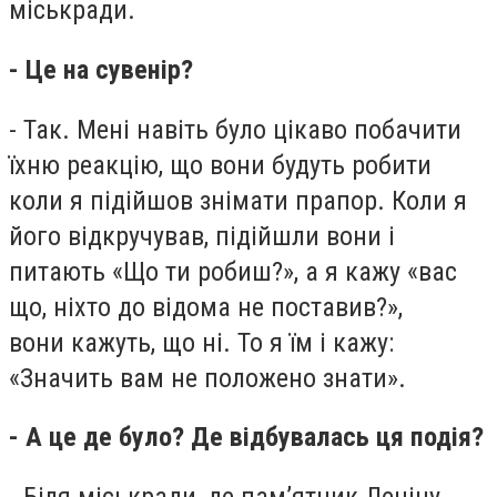
міськради.
- Це на сувенір?
- Так. Мені навіть було цікаво побачити
їхню реакцію, що вони будуть робити
коли я підійшов знімати прапор. Коли я
його відкручував, підійшли вони і
питають «Що ти робиш?», а я кажу «вас
що, ніхто до відома не поставив?»,
вони кажуть, що ні. То я їм і кажу:
«Значить вам не положено знати».
- А це де було? Де відбувалась ця подія?
- Біля міськради, де пам’ятник Леніну