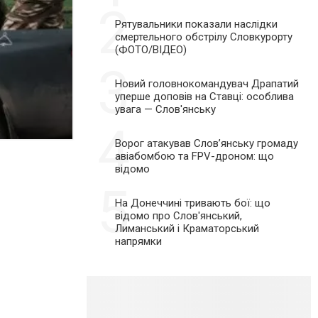
2
Рятувальники показали наслідки
смертельного обстрілу Словкурорту
(ФОТО/ВІДЕО)
3
Новий головнокомандувач Драпатий
уперше доповів на Ставці: особлива
увага — Слов'янську
4
Ворог атакував Слов’янську громаду
авіабомбою та FPV-дроном: що
відомо
5
На Донеччині тривають бої: що
відомо про Слов'янський,
Лиманський і Краматорський
напрямки