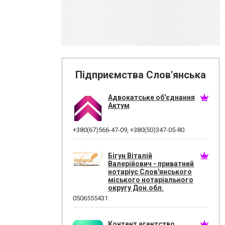
Підприємства Слов'янська
Адвокатське об'єднання
Актум
+380(67)566-47-09
,
+380(50)347-05-80
Бігун Віталій
Валерійович - приватний
нотаріус Слов'янського
міського нотаріального
округу Дон.обл.
0506555431
Контент агентство