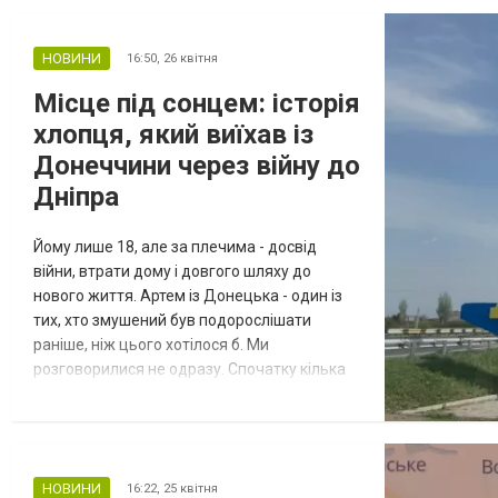
про евакуацію з Костянтинівки. Сьогодні —
мова про евакуацію людей зі Слов’янська,
Краматорська та Дружківки. Ситуація на
НОВИНИ
16:50,
26 квітня
Донеччині за цей час змінилася, а
Місце під сонцем: історія
небезпека стала ближчою. Та люди все
хлопця, який виїхав із
одно...
Донеччини через війну до
Дніпра
Йому лише 18, але за плечима - досвід
війни, втрати дому і довгого шляху до
нового життя. Артем із Донецька - один із
тих, хто змушений був подорослішати
раніше, ніж цього хотілося б. Ми
розговорилися не одразу. Спочатку кілька
коротких фраз, випадкових запитань. Але
вже за кілька хвилин стало зрозуміло: за
цією спокійною розмовою - історія, яку
важко забути. Його звати Артем. Йому 18.
НОВИНИ
16:22,
25 квітня
Він із Донецька. Він говорить тихо й