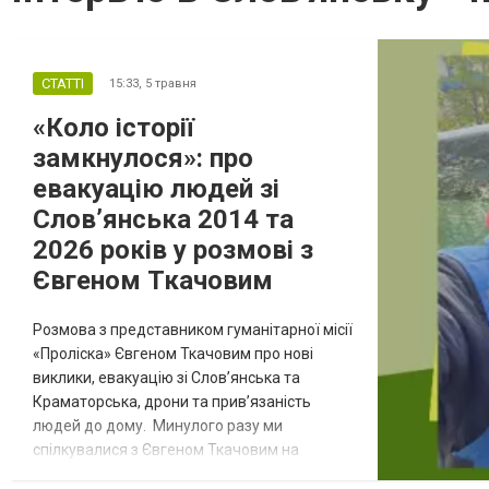
СТАТТІ
15:33,
5 травня
«Коло історії
замкнулося»: про
евакуацію людей зі
Слов’янська 2014 та
2026 років у розмові з
Євгеном Ткачовим
Розмова з представником гуманітарної місії
«Проліска» Євгеном Ткачовим про нові
виклики, евакуацію зі Слов’янська та
Краматорська, дрони та прив’язаність
людей до дому. Минулого разу ми
спілкувалися з Євгеном Ткачовим на
початку жовтня 2025 року. Тоді говорили