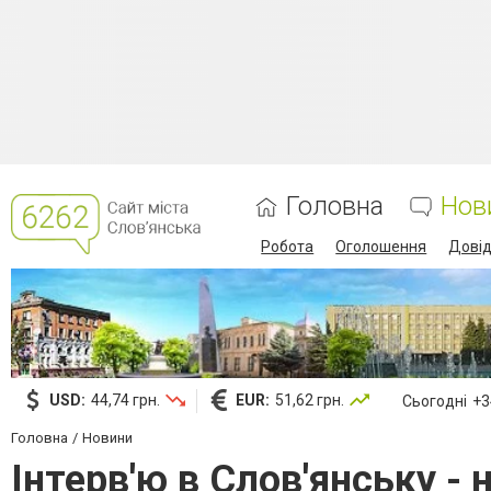
Головна
Нов
Робота
Оголошення
Дові
USD:
44,74 грн.
EUR:
51,62 грн.
Сьогодні
+34
Головна
Новини
Інтерв'ю в Слов'янську - 