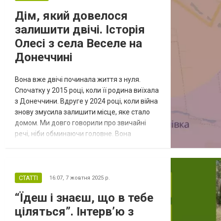
стримано, ніби давно звик тримати...
Дім, який довелося
залишити двічі. Історія
Олесі з села Веселе на
Донеччині
Вона вже двічі починала життя з нуля.
Спочатку у 2015 році, коли її родина виїхала
з Донеччини. Вдруге у 2024 році, коли війна
знову змусила залишити місце, яке стало
домом. Ми довго говорили про звичайні
речі, ніби обминаючи головне. Вона
відповідала коротко і обережно, з паузами,
у яких відчувалося, що кожне слово
проходить внутрішню перевірку. Лише
поступово розмова перестала бути
СТАТТІ
16:07,
7 жовтня 2025 р.
поверхневою і перейшла в більш відверту. Її
“Їдеш і знаєш, що в тебе
звати Олеся. Їй 21. Вона з се...
ціляться”. Інтерв’ю з