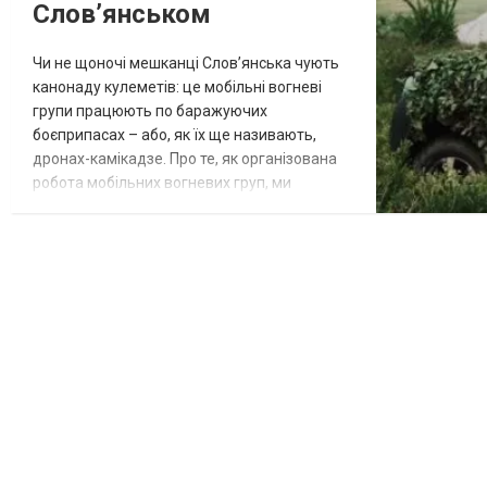
Словʼянськом
Чи не щоночі мешканці Словʼянська чують
канонаду кулеметів: це мобільні вогневі
групи працюють по баражуючих
боєприпасах – або, як їх ще називають,
дронах-камікадзе. Про те, як організована
робота мобільних вогневих груп, ми
поспілкувалися з військовослужбовцем 18-ї
Словʼянської бригади Національної гвардії
України. Почнімо з базового: що таке
мобільна вогнева група і яка її задача?
Якщо казати просто, то мобільна вогнева
група – це екіпаж, завдання якого...