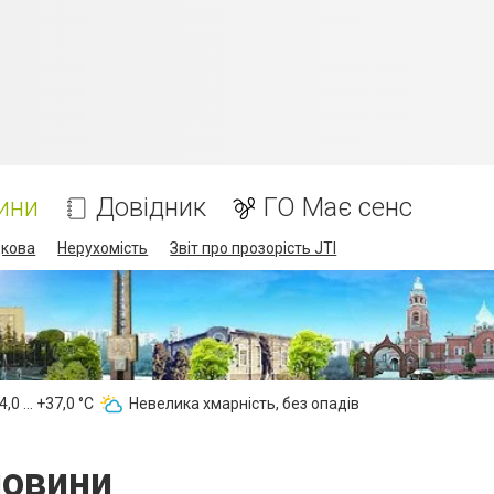
ини
Довідник
ГО Має сенс
дкова
Нерухомість
Звіт про прозорість JTI
,0 ... +37,0 °С
Невелика хмарність, без опадів
новини