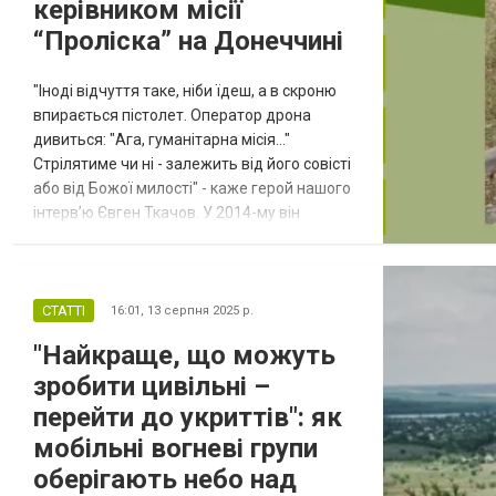
керівником місії
“Проліска” на Донеччині
"Іноді відчуття таке, ніби їдеш, а в скроню
впирається пістолет. Оператор дрона
дивиться: "Ага, гуманітарна місія…"
Стрілятиме чи ні - залежить від його совісті
або від Божої милості" - каже герой нашого
інтерв’ю Євген Ткачов. У 2014-му він
вивозив зі Слов’янська лежачих і
стареньких - і сам опинився в полоні. До
повномасштабного вторгнення очолював
філію "Проліски" у Часів Ярі, звідки родом.
СТАТТІ
16:01,
13 серпня 2025 р.
Сьогодні - керівник гуманітарної місії
"Найкраще, що можуть
"Проліска" на Донеччині,...
зробити цивільні –
перейти до укриттів": як
мобільні вогневі групи
оберігають небо над